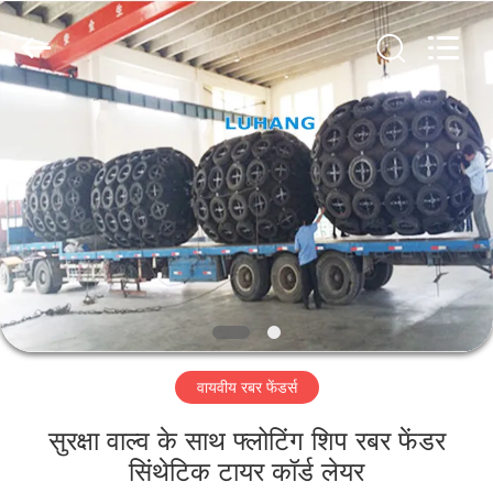
Marine
Airbag
and
Fender
Co.,
Ltd.
All
Rights
घर
Reserved.
उत्पाद
हमारे
बारे
में
वायवीय रबर फेंडर्स
कारखाने
का
सुरक्षा वाल्व के साथ फ्लोटिंग शिप रबर फेंडर
सिंथेटिक टायर कॉर्ड लेयर
दौरा