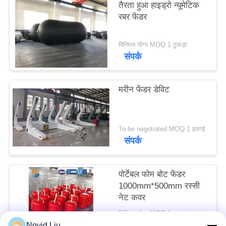
तैरता हुआ हाइड्रो न्यूमेटिक
POLICY
रबर फेंडर
विनिमय योग्य MOQ:1 टुकड़ा
संपर्क
मरीन फेंडर डेविट
To be negotiated MOQ:1 इकाई
संपर्क
पोर्टेबल फोम बोट फेंडर
1000mm*500mm रस्सी
नेट कवर
विनिमय योग्य MOQ:1 इकाइयां
संपर्क
Novid Liu