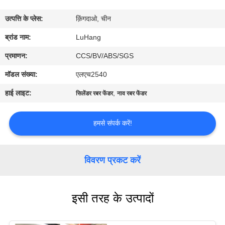
उत्पत्ति के प्लेस:
क़िंगदाओ, चीन
गुणवत्ता
ब्रांड नाम:
LuHang
नियंत्रण
प्रमाणन:
CCS/BV/ABS/SGS
हमसे
मॉडल संख्या:
एलएच2540
संपर्क
हाई लाइट:
,
सिलेंडर रबर फेंडर
नाव रबर फेंडर
करें
हमसे संपर्क करें!
उद्धरण
मांगें
विवरण प्रकट करें
साइटमैप
इसी तरह के उत्पादों
PRIVACY