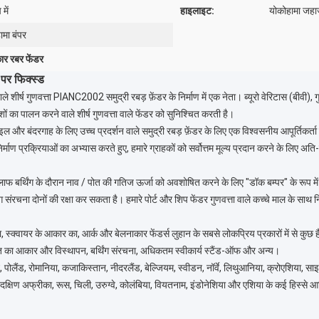
में
हाइलाइट:
योकोहामा जहाज
ामा बंपर
ार रबर फेंडर
 पर फिक्स्ड
ाले शीर्ष गुणवत्ता PIANC2002 समुद्री रबड़ फ़ेंडर के निर्माण में एक नेता। ब्यूरो वेरिटास (बीवी), गु
ं का पालन करने वाले शीर्ष गुणवत्ता वाले फेंडर को सुनिश्चित करती है।
इल और बंदरगाह के लिए उच्च प्रदर्शन वाले समुद्री रबड़ फ़ेंडर के लिए एक विश्वसनीय आपूर्तिकर्ता ह
्रक्रियाओं का अभ्यास करते हुए, हमारे ग्राहकों को सर्वोत्तम मूल्य प्रदान करने के लिए अति-विश्
फ बर्थिंग के दौरान नाव / पोत की गतिज ऊर्जा को अवशोषित करने के लिए "डॉक बम्पर" के रूप में 
रचना दोनों की रक्षा कर सकता है। हमारे पोर्ट और शिप फेंडर गुणवत्ता वाले कच्चे माल के साथ निर्म
 स्क्वायर के आकार का, आर्क और बेलनाकार फेंडर्स लुहान के सबसे लोकप्रिय प्रकारों में से क
त का आकार और विस्थापन, बर्थिंग संरचना, अधिकतम स्वीकार्य स्टैंड-ऑफ और अन्य।
रेन, पोलैंड, रोमानिया, कजाकिस्तान, नीदरलैंड, बेल्जियम, स्वीडन, नॉर्वे, लिथुआनिया, क्रोएशिया, साइ
दक्षिण अफ्रीका, रूस, चिली, उरुग्वे, कोलंबिया, वियतनाम, इंडोनेशिया और एशिया के कई हिस्से 