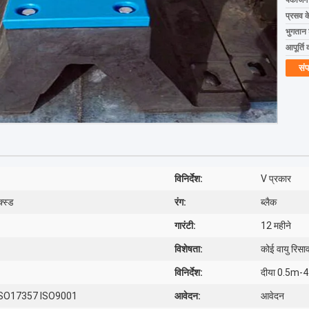
पैकेजिं
प्रसव 
भुगतान शर
आपूर्ति 
संप
विनिर्देश:
V प्रकार
्स्ड
रंग:
ब्लैक
गारंटी:
12 महीने
विशेषता:
कोई वायु रिसा
विनिर्देश:
दीया 0.5m-
 ISO17357 ISO9001
आवेदन:
आवेदन