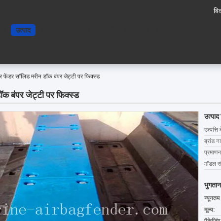
बिक
ोम
उत्पाद
हमारे बारे में
हमसे संपर्क करें
एक बोली का अनुरोध
 फेंडर सॉलिड मरीन डॉक बंपर जेट्टी पर फिक्स्ड
क बंपर जेट्टी पर फिक्स्ड
उत्पाद
उत्पत्ति 
ब्रांड न
प्रमाणन
मॉडल सं
भुगतान
न्यूनतम
मूल्य: