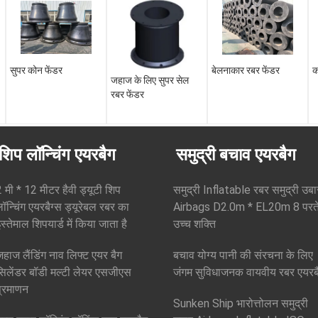
सुपर कोन फेंडर
बेलनाकार रबर फेंडर
क
जहाज के लिए सुपर सेल
रबर फेंडर
शिप लॉन्चिंग एयरबैग
समुद्री बचाव एयरबैग
 मी * 12 मीटर हैवी ड्यूटी शिप
समुद्री Inflatable रबर समुद्री उबा
ॉन्चिंग एयरबैग्स ड्यूरेबल रबर का
Airbags D2.0m * EL20m 8 परते
स्तेमाल शिपयार्ड में किया जाता है
उच्च शक्ति
हाज लैंडिंग नाव लिफ्ट एयर बैग
बचाव योग्य पानी की संरचना के लिए
सिलेंडर बॉडी मल्टी लेयर एसजीएस
जंगम सुविधाजनक वायवीय रबर एयरब
प्रमाणन
Sunken Ship भारोत्तोलन समुद्री