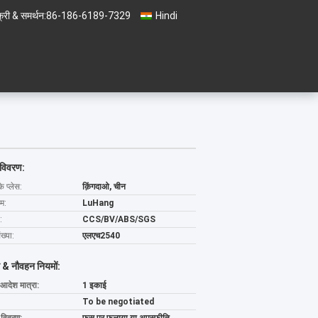
्री & समर्थन:
86-186-6189-7329
Hindi
 विवरण:
के प्लेस:
क़िंगदाओ, चीन
ाम:
LuHang
:
CCS/BV/ABS/SGS
ख्या:
एलएच2540
 & नौवहन नियमों:
 आदेश मात्रा:
1 इकाई
To be negotiated