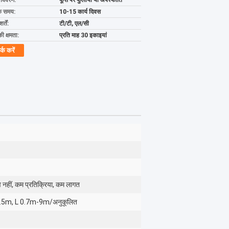
ग विवरण:
फूस पर फुलाया या अपस्फीति
के समय:
10-15 कार्य दिवस
्तें:
टी/टी, एल/सी
की क्षमता:
प्रति माह 30 इकाइयां
र्क करें
व नहीं, कम प्रतिक्रिया, कम लागत
4.5m, L 0.7m-9m/अनुकूलित