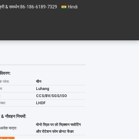
्री & समर्थन:
86-186-6189-7329
Hindi
 विवरण:
के प्लेस:
चीन
ाम:
Luhang
:
CCS/BV/SGS/ISO
ख्या:
LHDF
 & नौवहन नियमों:
मोनो रिएल पर लो रिएक्शन फ्लोटिंग
 आदेश मात्रा:
और रोटेशन फोम डोनट फेंडर