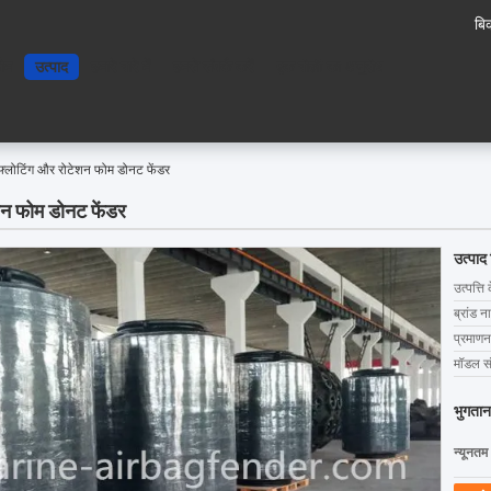
बिक
ोम
उत्पाद
हमारे बारे में
हमसे संपर्क करें
एक बोली का अनुरोध
फ्लोटिंग और रोटेशन फोम डोनट फेंडर
शन फोम डोनट फेंडर
उत्पाद
उत्पत्ति 
ब्रांड न
प्रमाणन
मॉडल सं
भुगतान
न्यूनतम