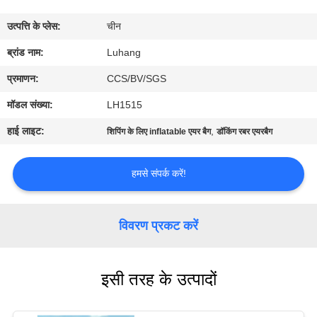
उत्पत्ति के प्लेस:
चीन
गुणवत्ता
ब्रांड नाम:
Luhang
नियंत्रण
प्रमाणन:
CCS/BV/SGS
हमसे
मॉडल संख्या:
LH1515
संपर्क
हाई लाइट:
,
शिपिंग के लिए inflatable एयर बैग
डॉकिंग रबर एयरबैग
करें
हमसे संपर्क करें!
उद्धरण
मांगें
विवरण प्रकट करें
साइटमैप
इसी तरह के उत्पादों
PRIVACY