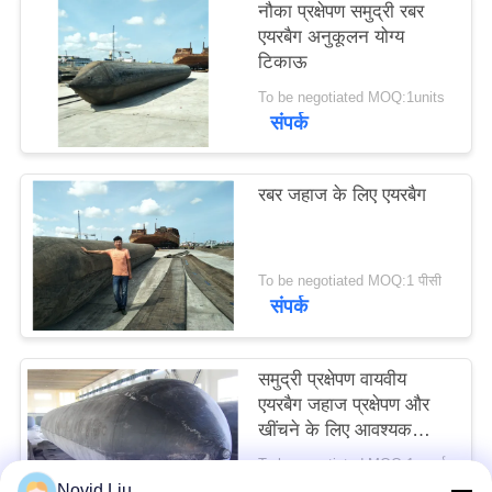
नौका प्रक्षेपण समुद्री रबर
POLICY
एयरबैग अनुकूलन योग्य
टिकाऊ
To be negotiated MOQ:1units
संपर्क
रबर जहाज के लिए एयरबैग
To be negotiated MOQ:1 पीसी
संपर्क
समुद्री प्रक्षेपण वायवीय
एयरबैग जहाज प्रक्षेपण और
खींचने के लिए आवश्यक
घटक
To be negotiated MOQ:1 इकाई
संपर्क
Novid Liu