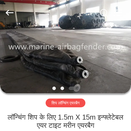
Marine
Airbag
and
Fender
Co.,
Ltd.
All
Rights
घर
Reserved.
उत्पाद
हमारे
बारे
में
शिप लॉन्चिंग एयरबैग
कारखाने
का
लॉन्चिंग शिप के लिए 1.5m X 15m इन्फ्लेटेबल
एयर टाइट मरीन एयरबैग
दौरा