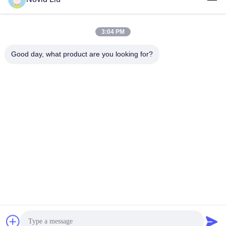
3:04 PM
लोकप्रिय श्रेणियां
सभी
Good day, what product are you looking for?
वायवीय समुद्री फेंडर
योकोहामा वायवीय फेंडर
वायवीय रबर फेंडर्स
समुद्री रबड़ एयरबैग
शिप लॉन्चिंग एयरबैग
समुद्री बचाव एयरबैग
मरीन एयर बैग
नाव लिफ्ट एयर बैग
सदस्यता लें