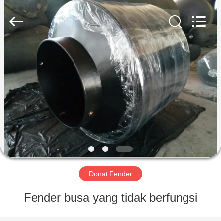
Marine
Airbag
and
Fender
Co.,
Ltd.
All
Rights
RUMAH
Reserved.
PRODUK
TENTANG
KAMI
TUR
PABRIK
Donat Fender
Fender busa yang tidak berfungsi
KONTROL