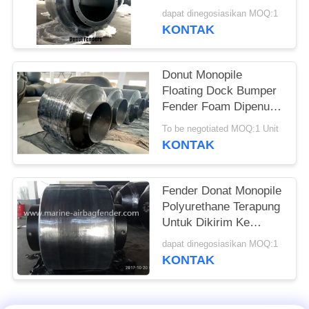
dapat dinegosiasikan MOQ:1
KONTAK
Donut Monopile
Floating Dock Bumper
Fender Foam Dipenuhi
Disesuaikan Aman Pas
To be negotiated MOQ:1 Unit
pada Monopiles
KONTAK
Fender Donat Monopile
Polyurethane Terapung
Untuk Dikirim Ke
Dermaga
dapat dinegosiasikan MOQ:1
KONTAK