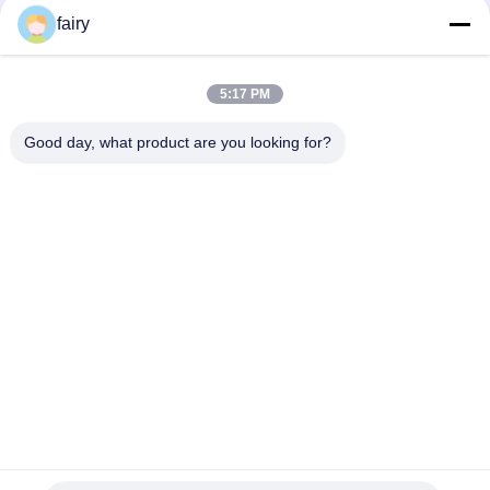
Bad Request
Semua
fairy
Fender Laut
Yokohama Fender
5:17 PM
Pneumatik
Pneumatik
Good day, what product are you looking for?
Fender Karet
Airbag Karet Laut
Pneumatik
Peluncuran Airbag
Airbag Salvage
Kapal
Kelautan
Kantung Udara
Kantong Udara Laut
Angkat Kapal
Berlangganan