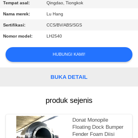
KUALITAS
Tempat asal:
Qingdao, Tiongkok
Nama merek:
Lu Hang
HUBUNGI
Sertifikasi:
CCS/BV/ABS/SGS
KAMI
Nomor model:
LH2540
MINTA
HUBUNGI KAMI!
KUTIPAN
BUKA DETAIL
SITEMAP
PRIVACY
produk sejenis
POLICY
Donat Monopile
Floating Dock Bumper
Fender Foam Diisi