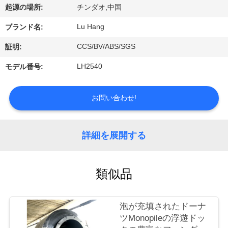
た
起源の場所:
チンダオ,中国
ち
Lu Hang
ブランド名:
に
CCS/BV/ABS/SGS
証明:
つ
LH2540
モデル番号:
い
お問い合わせ!
て
工
詳細を展開する
場
類似品
ツ
ア
泡が充填されたドーナ
ー
ツMonopileの浮遊ドッ