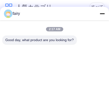
人気カテゴリ
すべて
fairy
引
空気の海洋のフェン
横浜空気のフェンダ
金
ダー
ー
2:17 AM
を
Good day, what product are you looking for?
求
空気のゴム製 フェン
海洋のゴム製エアバ
ダー
ッグ
め
て
船のエアバッグの起
海洋救助エアバッグ
動
く
だ
ボートの上昇のエア
海洋のエアー バッグ
ー バッグ
さ
い