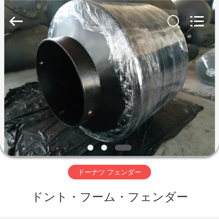
©
2019
-
2026
Qingdao
Luhang
Marine
Airbag
家
and
Fender
Co.,
へ
Ltd.
All
Rights
Reserved.
製
品
わ
ドーナツ フェンダー
た
ドント・フーム・フェンダー
し