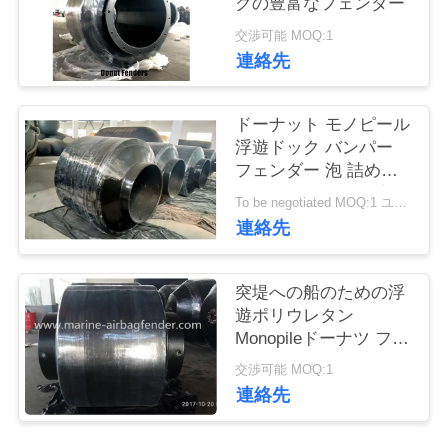
クの豊富なフェンダー
交渉可能 MOQ:1
品
連絡先
質
ドーナット モノピール
管
浮遊ドック バンパー
理
フェンダー 泡 詰め合
わせ モノピールに安全
To be negotiated MOQ:1 ユニット
適合
連絡先
連
絡
突堤への船のための浮
遊ポリウレタン
く
Monopileドーナツ フェ
だ
ンダー
交渉可能 MOQ:1
連絡先
さ
い