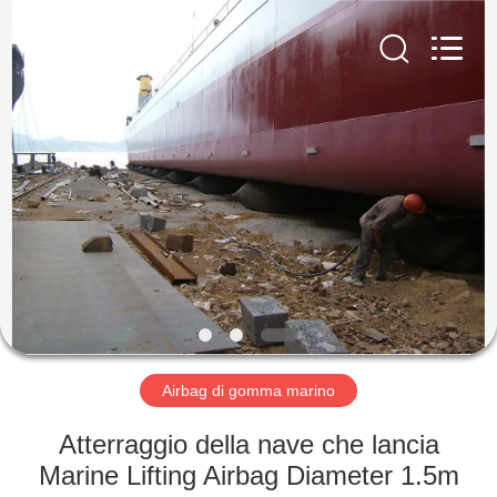
Luhang
Marine
Airbag
and
Fender
Co.,
Ltd.
All
CASA.
Rights
Reserved.
PRODOTTI
SU
DI
NOI
VISITA
Airbag di gomma marino
ALLA
Atterraggio della nave che lancia
FABBRICA
Marine Lifting Airbag Diameter 1.5m