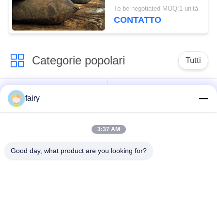
marino
To be negotiated MOQ:1 unità
CONTATTO
Categorie popolari
Tutti
cuscino
Cuscino
fairy
ammortizzatore
ammortizzatore
pneumatico di
marino pneumatico
Yokohama
3:37 AM
Good day, what product are you looking for?
Cuscini
airbag di gomma
ammortizzatori di
marino
gomma pneumatici
Nave lanciando gli
Marino Salvage