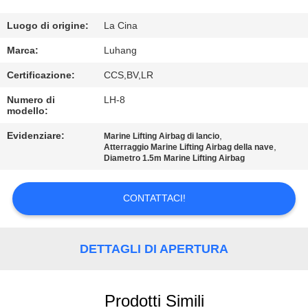
CONTROLLO
Luogo di origine:
La Cina
DELLA
Marca:
Luhang
QUALITÀ
Certificazione:
CCS,BV,LR
Numero di
LH-8
modello:
CONTATTACI
Evidenziare:
,
Marine Lifting Airbag di lancio
,
Atterraggio Marine Lifting Airbag della nave
CHIEDI UN
Diametro 1.5m Marine Lifting Airbag
PREVENTIVO
CONTATTACI!
MAPPA
DEL
DETTAGLI DI APERTURA
SITO
Prodotti Simili