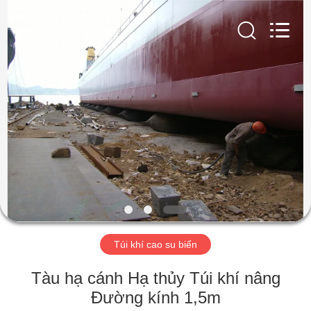
Luhang
Marine
Airbag
and
Fender
Co.,
Ltd.
All
NHÀ
Rights
Reserved.
SẢN
PHẨM
VỀ
CHÚNG
TÔI
Túi khí cao su biển
CHUYẾN
Tàu hạ cánh Hạ thủy Túi khí nâng
THAM
Đường kính 1,5m