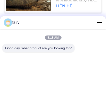
To be negotiated MOQ:1 đơn vị
LIÊN HỆ
fairy
Danh mục phổ biến
Tất cả
các
8:18 AM
Fender khí nén
Khí nén hàng hải
Yokohama
Good day, what product are you looking for?
Chắn bùn cao su khí
Túi khí cao su biển
nén
Túi khí cứu hộ hàng
Tàu ra mắt túi khí
hải
Túi khí hàng hải
Thuyền nâng túi khí