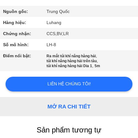
QUAN
NHÀ
Nguồn gốc:
Trung Quốc
MÁY
Hàng hiệu:
Luhang
Chứng nhận:
CCS,BV,LR
KIỂM
Số mô hình:
LH-8
SOÁT
Điểm nổi bật:
,
Ra mắt túi khí nâng hàng hải
,
CHẤT
túi khí nâng hàng hải trên tàu
,
túi khí nâng hàng hải Dia 1
5m
LƯỢNG
LIÊN HỆ CHÚNG TÔI!
LIÊN
HỆ
MỞ RA CHI TIẾT
VỚI
CHÚNG
Sản phẩm tương tự
TÔI