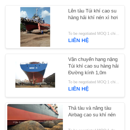
Lên tàu Túi khí cao su
YÊU
hàng hải khí nén xì hơi
CẦU
ĐẶT
To be negotiated MOQ:1 chiếc
LIÊN HỆ
GIÁ
SƠ
Vận chuyển hạng nặng
Túi khí cao su hàng hải
ĐỒ
Đường kính 1,0m
TRANG
To be negotiated MOQ:1 chiếc
WEB
LIÊN HỆ
PRIVACY
Thả tàu và nâng tàu
Airbag cao su khí nén
POLICY