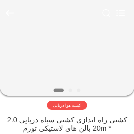
Marine
Airbag
and
Fender
Co.,
Ltd.
All
Rights
خونه
Reserved.
محصولات
درباره
ما
تور
کیسه هوا دریایی
کارخانه
کشتی راه اندازی کشتی سیاه دریایی 2.0
کنترل
* 20m بالن های لاستیکی تورم