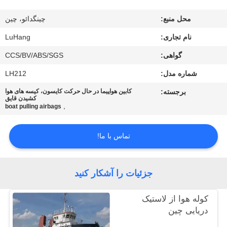
کیفیت
محل منبع:
چینگدائو، چین
با
نام تجاری:
LuHang
ما
گواهی:
CCS/BV/ABS/SGS
تماس
شماره مدل:
LH212
بگیرید
برجسته:
کابین هواپیما در حال حرکت کایسون، کیسه های هوا
کشیدن قایق
,
boat pulling airbags
درخواست
تماس با ما!
نقل قول
نقشه
جزئیات را آشکار کنید
سایت
کوله هوا از لاستیک
دریایی چین
PRIVACY