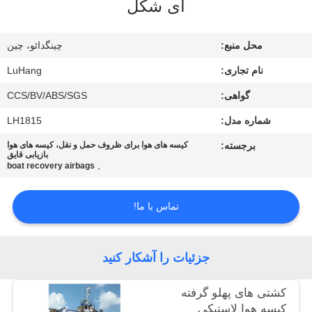
ای شکل
کیفیت
محل منبع:
چینگدائو، چین
با
نام تجاری:
LuHang
ما
گواهی:
CCS/BV/ABS/SGS
تماس
شماره مدل:
LH1815
بگیرید
برجسته:
کیسه های هوا برای ظروف حمل و نقل، کیسه های هوا
بازیابی قایق
,
درخواست
boat recovery airbags
نقل قول
تماس با ما!
نقشه
جزئیات را آشکار کنید
سایت
کشتی های پهلو گرفته
PRIVACY
کیسه هوا لاستیکی