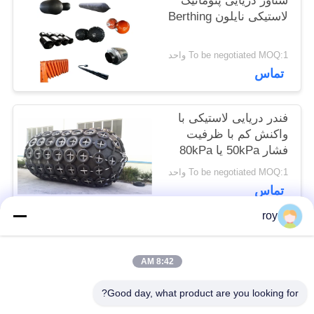
شناور دریایی پنوماتیک
نقشه
لاستیکی نایلون Berthing
سایت
To be negotiated MOQ:1 واحد
تماس
PRIVACY
فندر دریایی لاستیکی با
POLICY
واکنش کم با ظرفیت
فشار 50kPa یا 80kPa
To be negotiated MOQ:1 واحد
تماس
roy
دسته بندی های محبوب
همه
8:42 AM
Good day, what product are you looking for?
پنوماتیک دریایی فندر
یوکوهاما پنوماتیک فندر