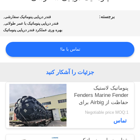
کنترل
برجسته:
,
فندر دریایی پنوماتیک سفارشی
,
کیفیت
فندر دریایی پنوماتیک با عمر طولانی
بهره وری عملکرد فندر دریایی پنوماتیک
با
تماس با ما!
ما
جزئیات را آشکار کنید
تماس
بگیرید
پنوماتیک لاستیک
Fenders Marine Fender
حفاظت از Airbig برای
کشتی
درخواست
Negotiable price MOQ:1
تماس
نقل قول