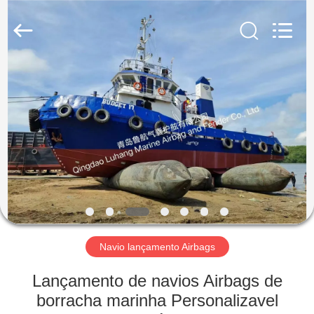
Luhang
Marine
Airbag
and
Fender
Co.,
Ltd.
All
PARA
Rights
Reserved.
CASA
PRODUTOS
SOBRE
NÓS
VISITA
Navio lançamento Airbags
À
Lançamento de navios Airbags de
FÁBRICA
borracha marinha Personalizavel