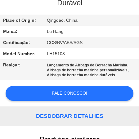
Durável
CONTROLE
Place of Origin:
Qingdao, China
DE
QUALIDADE
Marca:
Lu Hang
Certificação:
CCS/BV/ABS/SGS
CONTACTE-
Model Number:
LH15108
NOS
Realçar:
,
Lançamento de Airbags de Borracha Marinha
,
Airbags de borracha marinha personalizáveis
Airbags de borracha marinha duráveis
SOLICITE UM
ORÇAMENTO
FALE CONOSCO!
MAPA
DESDOBRAR DETALHES
DO
SITE