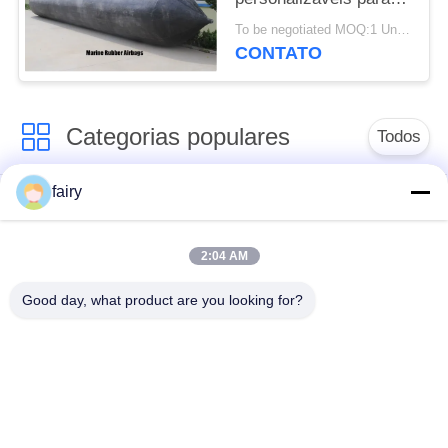
lançamento e elevação
To be negotiated MOQ:1 Unidade
de navios
CONTATO
Categorias populares
Todos
fairy
pára-choque
Para-choque marinho
pneumático de
pneumático
yokohama
2:04 AM
Good day, what product are you looking for?
Para-choques de
bolsa a ar de
borracha
borracha marinha
pneumáticos
Navio lançamento
Marine Salvage
Airbags
Airbags