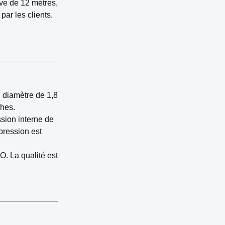
ive de 12 mètres,
par les clients.
un diamètre de 1,8
ches.
ssion interne de
pression est
O. La qualité est