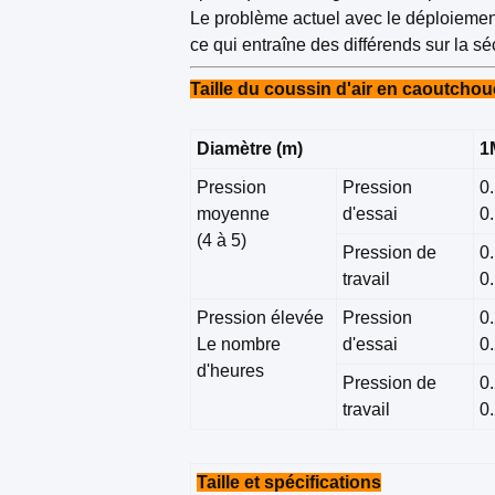
Le problème actuel avec le déploiement 
ce qui entraîne des différends sur la s
Taille du coussin d'air en caoutcho
Diamètre (m)
1
Pression
Pression
0
moyenne
d'essai
0
(4 à 5)
Pression de
0
travail
0
Pression élevée
Pression
0
Le nombre
d'essai
0
d'heures
Pression de
0
travail
0
Taille et spécifications