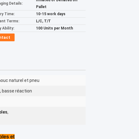
Inflated or Deflated on
ging Details:
Pallet
ery Time:
10-15 work days
ent Terms:
L/C, T/T
 Ability:
100 Units per Month
ntact
ouc naturel et pneu
r, basse réaction
bles
,
bles et