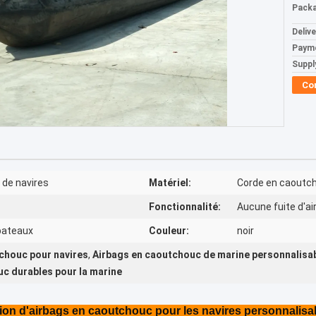
Packa
Deliv
Paym
Supply
Co
 de navires
Matériel:
Corde en caoutch
Fonctionnalité:
Aucune fuite d'ai
bateaux
Couleur:
noir
chouc pour navires
,
Airbags en caoutchouc de marine personnalisa
c durables pour la marine
ion d'airbags en caoutchouc pour les navires personnalisa