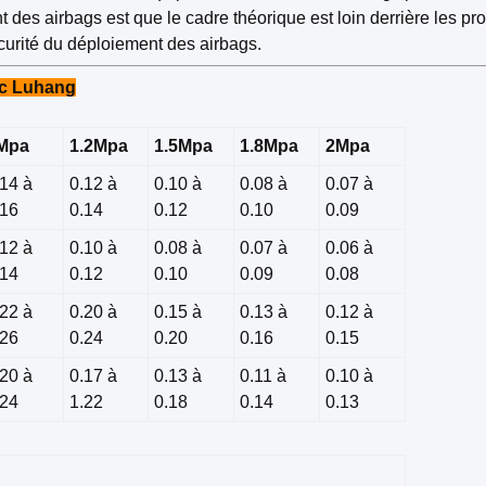
des airbags est que le cadre théorique est loin derrière les pro
écurité du déploiement des airbags.
uc Luhang
Mpa
1.2Mpa
1.5Mpa
1.8Mpa
2Mpa
.14 à
0.12 à
0.10 à
0.08 à
0.07 à
.16
0.14
0.12
0.10
0.09
.12 à
0.10 à
0.08 à
0.07 à
0.06 à
.14
0.12
0.10
0.09
0.08
.22 à
0.20 à
0.15 à
0.13 à
0.12 à
.26
0.24
0.20
0.16
0.15
.20 à
0.17 à
0.13 à
0.11 à
0.10 à
.24
1.22
0.18
0.14
0.13