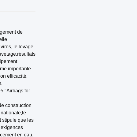
argement de
elle
ires, le levage
uvetage.résultats
uipement
mme importante
on efficacité,
s.
5 "Airbags for
de construction
 nationale,le
 stipulé que les
s exigences
ncement en eau..