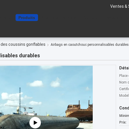
Ventes & 
Aperçu
Produits
A propos de nous
Contact
Demande de
 des coussins gonflables
Airbags en caoutchouc personnalisables durables
isables durables
Détai
Place 
Nom d
Certifi
Model
Cond
Minim
Prix: