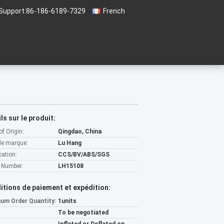
Support:
86-186-6189-7329
French
 soumission
ls sur le produit:
of Origin:
Qingdao, China
e marque:
Lu Hang
cation:
CCS/BV/ABS/SGS
 Number:
LH15108
itions de paiement et expédition:
um Order Quantity:
1units
To be negotiated