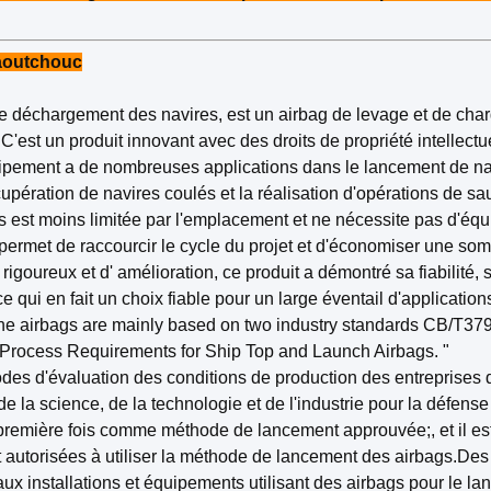
caoutchouc
le déchargement des navires, est un airbag de levage et de ch
C'est un produit innovant avec des droits de propriété intellectu
pement a de nombreuses applications dans le lancement de nav
cupération de navires coulés et la réalisation d'opérations de sa
s est moins limitée par l'emplacement et ne nécessite pas d'éq
permet de raccourcir le cycle du projet et d'économiser une so
goureux et d' amélioration, ce produit a démontré sa fiabilité, s
.ce qui en fait un choix fiable pour un large éventail d'application
ine airbags are mainly based on two industry standards CB/T379
rocess Requirements for Ship Top and Launch Airbags. "
es d'évaluation des conditions de production des entreprises 
 la science, de la technologie et de l'industrie pour la défense
 première fois comme méthode de lancement approuvée;, et il est
nt autorisées à utiliser la méthode de lancement des airbags.De
x installations et équipements utilisant des airbags pour le la