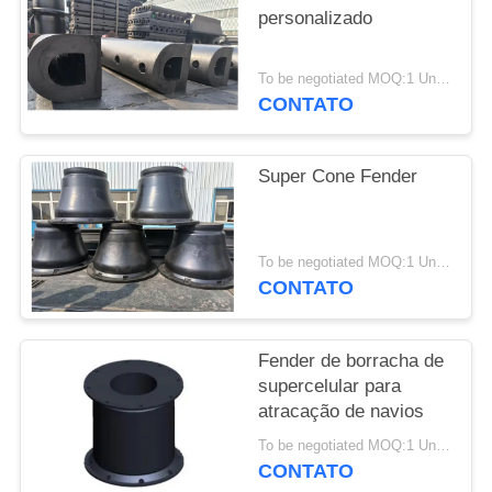
personalizado
PRIVACY
POLICY
To be negotiated MOQ:1 Unidade
CONTATO
Super Cone Fender
To be negotiated MOQ:1 Unidade
CONTATO
Fender de borracha de
supercelular para
atracação de navios
To be negotiated MOQ:1 Unidade
CONTATO