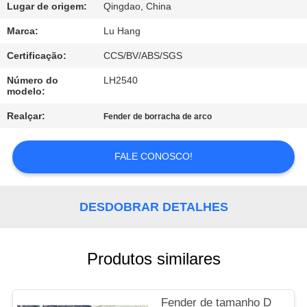
Lugar de origem:
Qingdao, China
CONTROLE
Marca:
Lu Hang
DE
Certificação:
CCS/BV/ABS/SGS
QUALIDADE
Número do
LH2540
modelo:
CONTACTE-
Realçar:
Fender de borracha de arco
NOS
FALE CONOSCO!
SOLICITE UM
ORÇAMENTO
DESDOBRAR DETALHES
MAPA
Produtos similares
DO
SITE
Fender de tamanho D