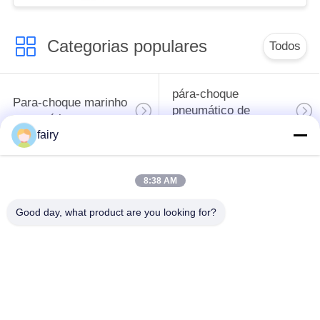
Categorias populares
Todos
pára-choque
Para-choque marinho
pneumático de
pneumático
yokohama
fairy
Para-choques de
bolsa a ar de
8:38 AM
borracha
borracha marinha
pneumáticos
Good day, what product are you looking for?
Navio lançamento
Marine Salvage
Airbags
Airbags
airbags do elevador
airbag marinho