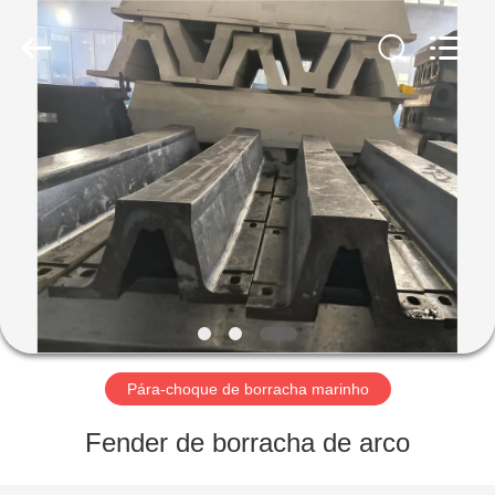
Luhang
Marine
Airbag
and
Fender
Co.,
Ltd.
All
PARA
Rights
Reserved.
CASA
PRODUTOS
SOBRE
NÓS
VISITA
Pára-choque de borracha marinho
À
Fender de borracha de arco
FÁBRICA