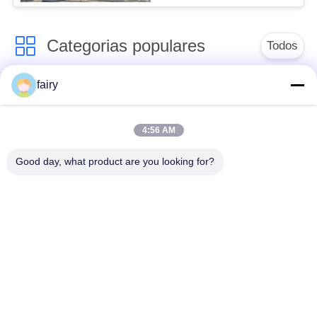
Categorias populares
Todos
fairy
pára-choque
Para-choque marinho
pneumático de
pneumático
yokohama
4:56 AM
Good day, what product are you looking for?
Para-choques de
bolsa a ar de
borracha
borracha marinha
pneumáticos
Navio lançamento
Marine Salvage
Airbags
Airbags
airbags do elevador
airbag marinho