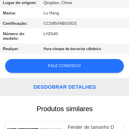
Lugar de origem:
Qingdao, China
CONTROLE
Marca:
Lu Hang
DE
Certificação:
CCS/BV/ABS/SGS
QUALIDADE
Número do
LH2540
modelo:
CONTACTE-
Realçar:
Para-choque de borracha cilíndrico
NOS
FALE CONOSCO!
SOLICITE UM
ORÇAMENTO
DESDOBRAR DETALHES
MAPA
Produtos similares
DO
SITE
Fender de tamanho D