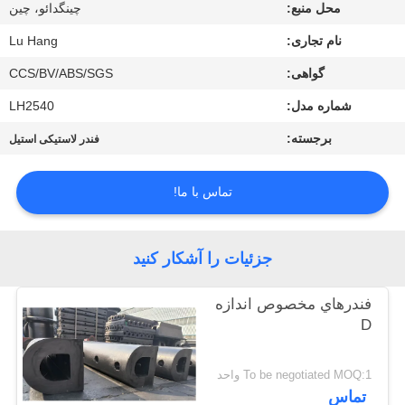
کیفیت
محل منبع:
چینگدائو، چین
نام تجاری:
Lu Hang
با
گواهی:
CCS/BV/ABS/SGS
ما
شماره مدل:
LH2540
تماس
برجسته:
فندر لاستیکی استیل
بگیرید
تماس با ما!
درخواست
نقل قول
جزئیات را آشکار کنید
فندرهاي مخصوص اندازه
نقشه
D
سایت
To be negotiated MOQ:1 واحد
PRIVACY
تماس