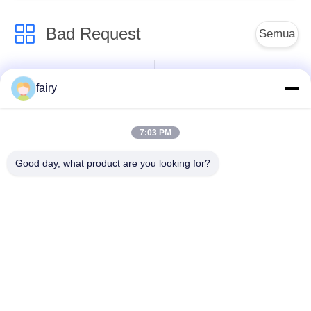
Bad Request
Semua
Fender Laut
Yokohama Fender
fairy
Pneumatik
Pneumatik
7:03 PM
Fender Karet
Airbag Karet Laut
Pneumatik
Good day, what product are you looking for?
Peluncuran Airbag
Airbag Salvage
Kapal
Kelautan
Kantung Udara
Kantong Udara Laut
Angkat Kapal