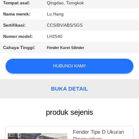
KUALITAS
Tempat asal:
Qingdao, Tiongkok
Nama merek:
Lu Hang
HUBUNGI
Sertifikasi:
CCS/BV/ABS/SGS
KAMI
Nomor model:
LH2540
Cahaya Tinggi:
Fender Karet Silinder
MINTA
KUTIPAN
HUBUNGI KAMI!
SITEMAP
BUKA DETAIL
PRIVACY
POLICY
produk sejenis
Fender Tipe D Ukuran