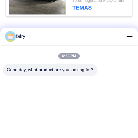
To be negotiated MOQ:1 Birim
için Güvenilir Seçiminiz
TEMAS
Popüler Kategoriler
Tüm
fairy
Pnömatik Deniz
Yokohama Havalı
6:32 PM
Çamurluğu
Çamurluk
Good day, what product are you looking for?
Pnömatik Lastik
Deniz Kauçuk Hava
Çamurluklar
Yastığı
Gemi hava yastığı
Deniz Kurtarma Hava
başlatılması
Yastığı
Tekne Asansör Hava
Deniz Hava Yastığı
Yastığı