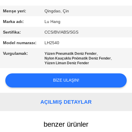
KONTROLÜ
Menşe yeri:
Qingdao, Çin
BIZIMLE
Marka adı:
Lu Hang
İLETIŞIM
Sertifika:
CCS/BV/ABS/SGS
Model numarası:
LH2540
BIR
Vurgulamak:
,
Yüzen Pneumatik Deniz Fender
İNDIRIM
,
Nylon Kauçuklu Pnömatik Deniz Fender
Yüzen Liman Deniz Fender
İSTE
BIZE ULAŞIN!
SITE
HARITASI
AÇILMIŞ DETAYLAR
PRIVACY
benzer ürünler
POLICY