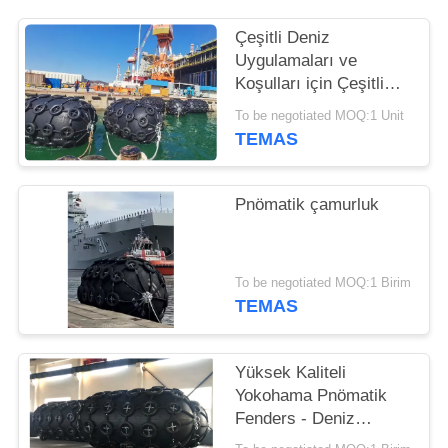
Çeşitli Deniz
Uygulamaları ve
Koşulları için Çeşitli
Yokohama Pnömatik
To be negotiated MOQ:1 Unit
Fender
TEMAS
Pnömatik çamurluk
To be negotiated MOQ:1 Birim
TEMAS
Yüksek Kaliteli
Yokohama Pnömatik
Fenders - Deniz
Çarpışması Koruması