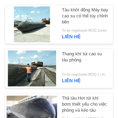
Tàu khởi động Máy bay
YÊU
cao su có thể tùy chỉnh
CẦU
bền
ĐẶT
To be negotiated MOQ:1units
LIÊN HỆ
GIÁ
SƠ
Thang khí túi cao su
tàu phóng
ĐỒ
TRANG
To be negotiated MOQ:1 chiếc
WEB
LIÊN HỆ
PRIVACY
Thả tàu Hơi túi khí
bơm thiết yếu cho việc
POLICY
phóng và kéo tàu