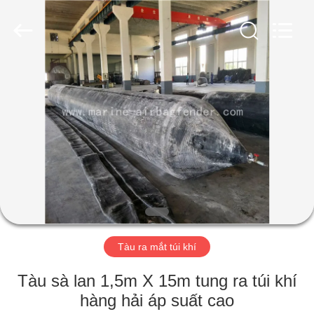
Luhang
Marine
Airbag
and
Fender
Co.,
Ltd.
All
NHÀ
Rights
Reserved.
SẢN
PHẨM
VỀ
CHÚNG
TÔI
Tàu ra mắt túi khí
CHUYẾN
Tàu sà lan 1,5m X 15m tung ra túi khí
THAM
hàng hải áp suất cao