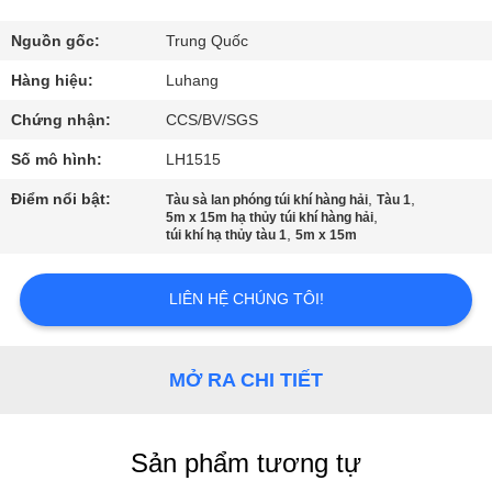
QUAN
NHÀ
Nguồn gốc:
Trung Quốc
MÁY
Hàng hiệu:
Luhang
Chứng nhận:
CCS/BV/SGS
KIỂM
Số mô hình:
LH1515
SOÁT
Điểm nổi bật:
,
,
Tàu sà lan phóng túi khí hàng hải
Tàu 1
,
CHẤT
5m x 15m hạ thủy túi khí hàng hải
,
túi khí hạ thủy tàu 1
5m x 15m
LƯỢNG
LIÊN HỆ CHÚNG TÔI!
LIÊN
HỆ
MỞ RA CHI TIẾT
VỚI
CHÚNG
Sản phẩm tương tự
TÔI