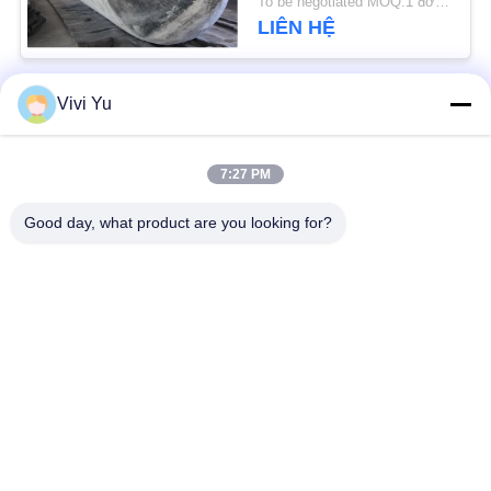
To be negotiated MOQ:1 đơn vị
LIÊN HỆ
Vivi Yu
Danh mục phổ biến
Tất cả
các
7:27 PM
Fender khí nén
Khí nén hàng hải
Yokohama
Good day, what product are you looking for?
Chắn bùn cao su khí
Túi khí cao su biển
nén
Túi khí cứu hộ hàng
Tàu ra mắt túi khí
hải
Túi khí hàng hải
Thuyền nâng túi khí