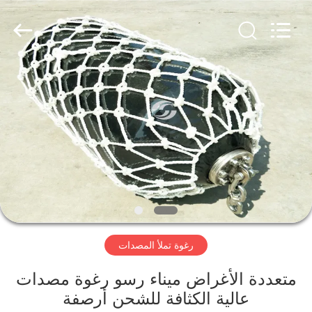
Marine
Airbag
and
Fender
Co.,
Ltd.
All
Rights
المنزل
Reserved.
المنتجات
حولنا
جولة
في
رغوة تملأ المصدات
المصنع
متعددة الأغراض ميناء رسو رغوة مصدات
مراقبة
عالية الكثافة للشحن أرصفة