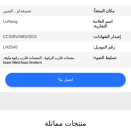
الجودة
مكان المنشأ:
تشينغداو ، الصين
اتصل
اسم العلامة
LuHang
التجارية:
بنا
إصدار الشهادات:
CCS/BV/ABS/SGS
رقم الموديل:
LH2540
اطلب
تسليط الضوء:
,
مصدات قارب الرغوة ، المصدات قارب رغوة مليئة
اقتباس
foam filled boat fenders
خريطة
اتصل بنا!
الموقع
PRIVACY
POLICY
منتجات مماثلة