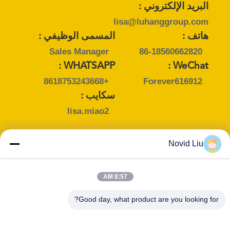
البريد الإلكتروني :
lisa@luhanggroup.com
هاتف :
المسمى الوظيفي :
Sales Manager
86-18560662820
WHATSAPP :
WeChat :
+8618753243668
Forever616912
سكايب :
lisa.miao2
Novid Liu
اتصل شخص :
Ms. Vivi Yu
8:57 AM
البريد الإلكتروني :
Good day, what product are you looking for?
vivi@luhanggroup.com
هاتف :
المسمى الوظيفي :