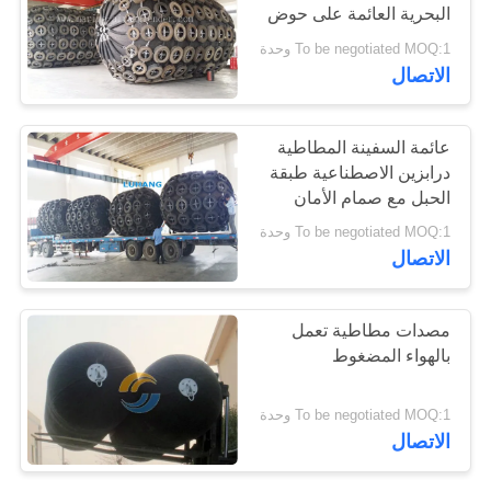
البحرية العائمة على حوض
الوفير
To be negotiated MOQ:1 وحدة
56
الاتصال
اطلاق السفن وسائد
عائمة السفينة المطاطية
هوائية
درابزين الاصطناعية طبقة
الحبل مع صمام الأمان
To be negotiated MOQ:1 وحدة
الاتصال
29
مصدات مطاطية تعمل
أكياس الهواء البحرية
بالهواء المضغوط
الإنقاذ
To be negotiated MOQ:1 وحدة
الاتصال