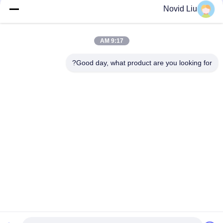
Novid Liu
فئات شعبية
جميع
9:17 AM
درابزين هوائي بحري
يوكوهاما هوائي درابزين
Good day, what product are you looking for?
مصدات مطاطية تعمل
البحرية وسادة هوائية
بالهواء المضغوط
مطاطية
اطلاق السفن وسائد
أكياس الهواء البحرية
هوائية
الإنقاذ
حقيبة الهواء البحرية
أكياس الهواء رفع قارب
الاشتراك