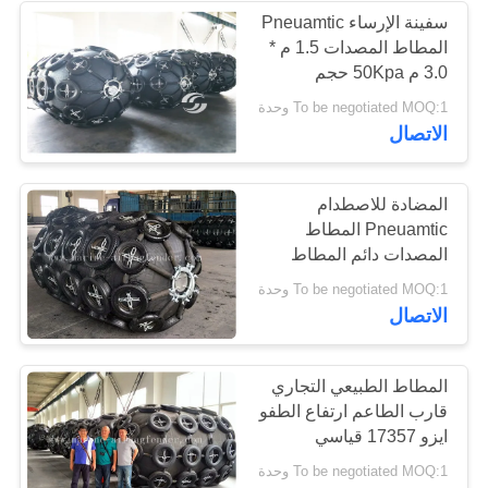
سفينة الإرساء Pneuamtic
المطاط المصدات 1.5 م *
31
3.0 م 50Kpa حجم
Custmoized
To be negotiated MOQ:1 وحدة
حقيبة الهواء البحرية
الاتصال
المضادة للاصطدام
Pneuamtic المطاط
المصدات دائم المطاط
الوفير
25
To be negotiated MOQ:1 وحدة
الاتصال
أكياس الهواء رفع
قارب
المطاط الطبيعي التجاري
قارب الطاعم ارتفاع الطفو
ايزو 17357 قياسي
To be negotiated MOQ:1 وحدة