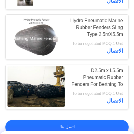
الاتصال
Hydro Pneumatic Marine
Rubber Fenders Sling
Type 2.5mX5.5m
To be negotiated MOQ:1 Unit
الاتصال
D2.5m x L5.5m
Pneumatic Rubber
Fenders For Berthing To
Harbour And Wharf
To be negotiated MOQ:1 Unit
الاتصال
اتصل بنا!