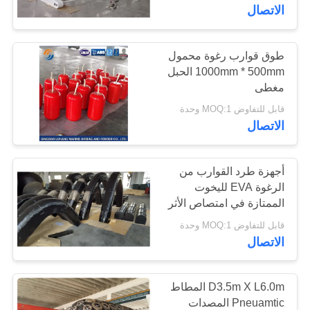
الجودة
الاتصال
اتصل
طوق قوارب رغوة محمول
29
1000mm * 500mm الحبل
بنا
مصدات مطاطية تعمل
مغطى
قابل للتفاوض MOQ:1 وحدة
بالهواء المضغوط
اطلب
الاتصال
اقتباس
أجهزة طرد القوارب من
خريطة
الرغوة EVA لليخوت
الممتازة في امتصاص الأثر
45
الموقع
والمتانة
قابل للتفاوض MOQ:1 وحدة
البحرية وسادة هوائية
الاتصال
PRIVACY
مطاطية
POLICY
D3.5m X L6.0m المطاط
Pneuamtic المصدات