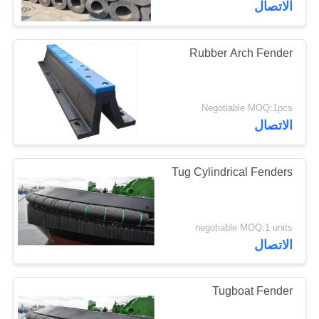
الاتصال
53
Rubber Arch Fender
رغوة تملأ المصدات
Negotiable MOQ:1pcs
الاتصال
Tug Cylindrical Fenders
21
دونات فندر
negotiable MOQ:1 units
الاتصال
Tugboat Fender