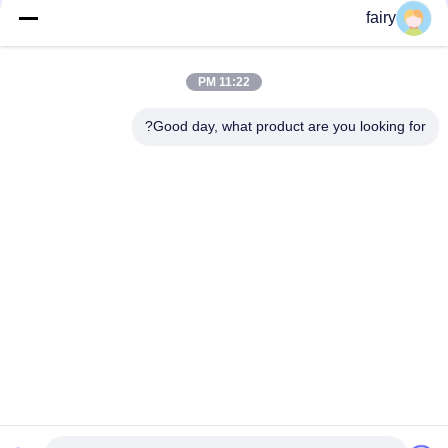
fairy
فئات شعبية
جميع
11:22 PM
درابزين هوائي بحري
يوكوهاما هوائي درابزين
Good day, what product are you looking for?
مصدات مطاطية تعمل
البحرية وسادة هوائية
بالهواء المضغوط
مطاطية
اطلاق السفن وسائد
أكياس الهواء البحرية
هوائية
الإنقاذ
حقيبة الهواء البحرية
أكياس الهواء رفع قارب
الاشتراك