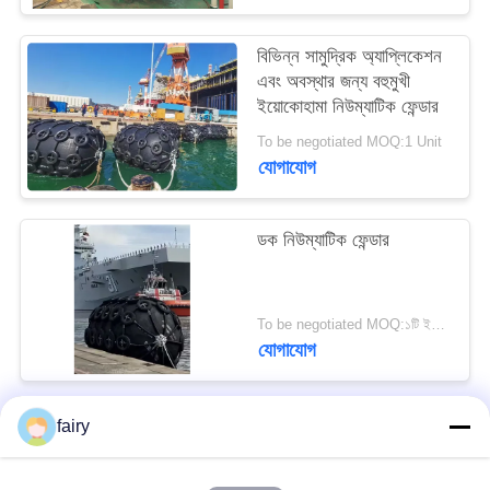
PRIVACY
বিভিন্ন সামুদ্রিক অ্যাপ্লিকেশন
POLICY
এবং অবস্থার জন্য বহুমুখী
ইয়োকোহামা নিউম্যাটিক ফেন্ডার
To be negotiated MOQ:1 Unit
যোগাযোগ
ডক নিউম্যাটিক ফেন্ডার
To be negotiated MOQ:১টি ইউনিট
যোগাযোগ
fairy
সব