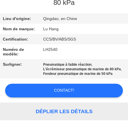
VISITE
80 kPa
DE
Lieu d'origine:
Qingdao, en Chine
L'USINE
Nom de marque:
Lu Hang
CONTRÔLE
Certification:
CCS/BV/ABS/SGS
DE
Numéro de
LH2540
modèle:
LA
Surligner:
,
Pneumatique à faible réaction
QUALITÉ
,
L'écrémiseur pneumatique de marine de 80 kPa
Fendeur pneumatique de marine de 50 kPa
NOUS
CONTACT!
CONTACTER
DÉPLIER LES DÉTAILS
DEMANDEZ
UN DEVIS