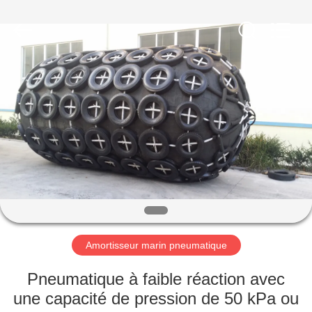
Marine
Airbag
and
Fender
Co.,
Ltd.
All
Rights
À
Reserved.
LA
MAISON
PRODUITS
À
PROPOS
Amortisseur marin pneumatique
DE
NOUS
Pneumatique à faible réaction avec
une capacité de pression de 50 kPa ou