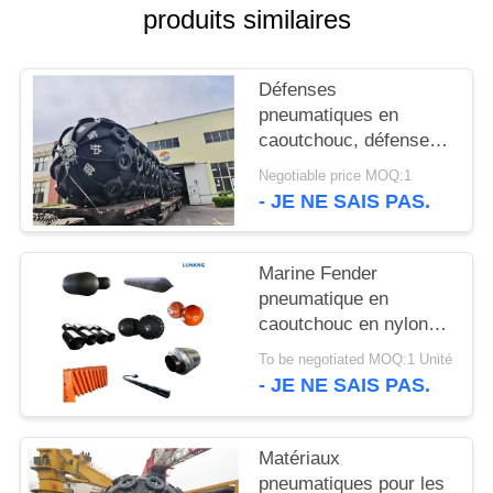
produits similaires
PLAN
DU
Défenses
pneumatiques en
SITE
caoutchouc, défenses
marines, protection par
Negotiable price MOQ:1
PRIVACY
coussin d'air pour
- JE NE SAIS PAS.
navires
POLICY
Marine Fender
pneumatique en
caoutchouc en nylon
de amarrage à quai de
To be negotiated MOQ:1 Unité
flottement
- JE NE SAIS PAS.
Matériaux
pneumatiques pour les