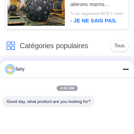
ailerons marins
Excellentes
To be negotiated MOQ:1 Unité
performances
- JE NE SAIS PAS.
d'amortissement pour
la protection de la
structure navale
Catégories populaires
Tous
amortisseur
Amortisseur marin
fairy
pneumatique de
pneumatique
Yokohama
4:42 AM
Amortisseurs en
airbag en caoutchouc
Good day, what product are you looking for?
caoutchouc
marin
pneumatiques
Navire de lancement
Marine Salvage