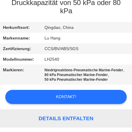
Druckkapazität von 50 kPa oder 80
KONTAKT
kPa
MIT
Herkunftsort:
Qingdao, China
UNS
Markenname:
Lu Hang
BITTE UM
Zertifizierung:
CCS/BV/ABS/SGS
EIN
Modellnummer:
LH2540
ANGEBOT
Markieren:
,
Niedrigreaktions-Pneumatische Marine-Fender
,
80 kPa Pneumatischer Marine-Fender
50 kPa Pneumatischer Marine-Fender
SITEMAP
KONTAKT!
PRIVACY
POLICY
DETAILS ENTFALTEN