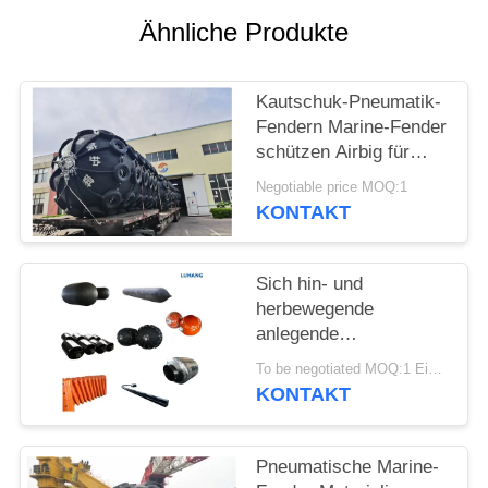
Ähnliche Produkte
Kautschuk-Pneumatik-
Fendern Marine-Fender
schützen Airbig für
Schiff
Negotiable price MOQ:1
KONTAKT
Sich hin- und
herbewegende
anlegende
Nylonpneumatische
To be negotiated MOQ:1 Einheit
GummiMarine Fender
KONTAKT
Pneumatische Marine-