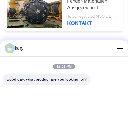
Fender-Materialien
Ausgezeichnete
Polsterleistung für den
To be negotiated MOQ:1 Einheit
Schiffsschutz
KONTAKT
Beliebte Kategorien
Alle
fairy
Pneumatischer
pneumatischer
12:28 PM
Marinefender
Fender Yokohamas
Good day, what product are you looking for?
Pneumatische
Marinegummiairbag
Gummipuffer
Marine-Bergungs-
Schiff starten Airbags
Airbags