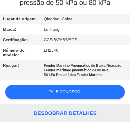
pressão de 50 kPa ou 80 kPa
CONTROLE
Lugar de origem:
Qingdao, China
DE
QUALIDADE
Marca:
Lu Hang
Certificação:
CCS/BV/ABS/SGS
CONTACTE-
Número do
LH2540
modelo:
NOS
Realçar:
,
Fender Marinho Pneumático de Baixa Reacção
,
Fender marítimo pneumático de 80 kPa
SOLICITE UM
50 kPa Pneumático Fender Marinho
ORÇAMENTO
FALE CONOSCO!
MAPA
DO
DESDOBRAR DETALHES
SITE