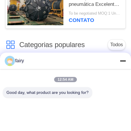
pneumática Excelente
desempenho de
To be negotiated MOQ:1 Unidade
amortecimento para
CONTATO
proteção da estrutura
marinha do navio
Categorias populares
Todos
fairy
pára-choque
Para-choque marinho
pneumático de
pneumático
yokohama
12:54 AM
Good day, what product are you looking for?
Para-choques de
bolsa a ar de
borracha
borracha marinha
pneumáticos
Navio lançamento
Marine Salvage