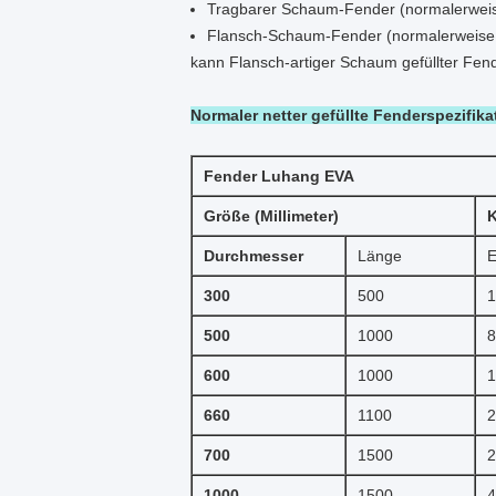
Tragbarer Schaum-Fender (normalerweis
Flansch-Schaum-Fender (normalerweise
kann Flansch-artiger Schaum gefüllter Fen
Normaler netter gefüllte Fenderspezifik
Fender Luhang EVA
Größe (Millimeter)
K
Durchmesser
Länge
E
300
500
1
500
1000
8
600
1000
1
660
1100
2
700
1500
2
1000
1500
4