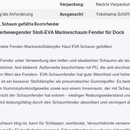
Verpackung:
Nackte Verpackun
/als Anforderung
Ausgesucht:
Yokohama-Schiff
,
Schaum gefüllte Bootsfender
d herbewegender Stoß-EVA Marineschaum Fender für Dock
chtete Fender-Marinestoßdämpfer Haut EVA Schaum gefüllten
in Fender unter Verwendung des hellen und elastischen Schaums als s
ichnet, fest klebend. Außenseite beschichtete mit PU, die anti-durchsic
den Wert des Fenders. EVA-Schaumfender hat gute Weichheit und hohe
 ist ein besserer Stoßdämpfer als pneumatischer Gummipuffer. Es bes
ten Gumminylonkordgewebe sowie aus einem Innenraum, der mit Schaum
cht der Schaumfender hat extrem - niedriger Reibungswiderstand und
ird leistungsfähig durch den Schaumfender absorbiert und verringert di
.
chaum klug ist, kann für Schlepper, workboats, Versuchsboote verwend