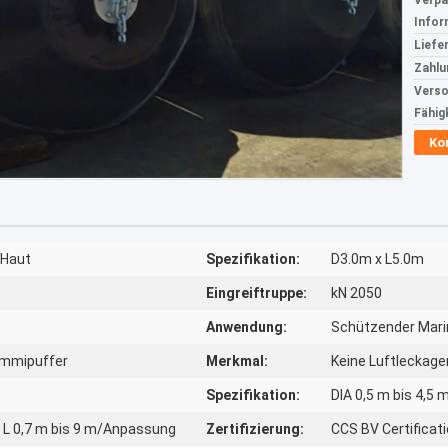
Verp
Infor
Liefer
Zahlu
Verso
Fähig
Ko
-Haut
Spezifikation:
D3.0m x L5.0m
Eingreiftruppe:
kN 2050
Anwendung:
Schützender Mar
mmipuffer
Merkmal:
Keine Luftleckage
Spezifikation:
DIA 0,5 m bis 4,5 
m, L 0,7 m bis 9 m/Anpassung
Zertifizierung:
CCS BV Certificat