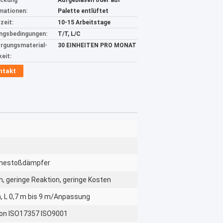
ackung
Aufgeblasen oder auf
mationen:
Palette entlüftet
zeit:
10-15 Arbeitstage
ngsbedingungen:
T/T, L/C
rgungsmaterial-
30 EINHEITEN PRO MONAT
keit:
ntakt
inestoßdämpfer
n, geringe Reaktion, geringe Kosten
m, L 0,7 m bis 9 m/Anpassung
ion ISO17357 ISO9001