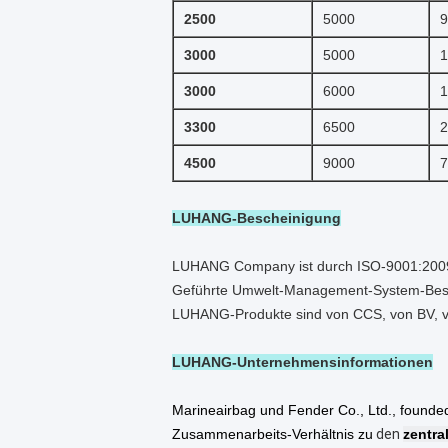
2500
5000
9
3000
5000
1
3000
6000
1
3300
6500
2
4500
9000
7
LUHANG-Bescheinigung
LUHANG Company ist durch ISO-9001:2009
Geführte Umwelt-Management-System-Bes
LUHANG-Produkte sind von CCS, von BV, vo
LUHANG-Unternehmensinformationen
Marineairbag und Fender Co., Ltd., founde
Zusammenarbeits-Verhältnis zu
den
zentra