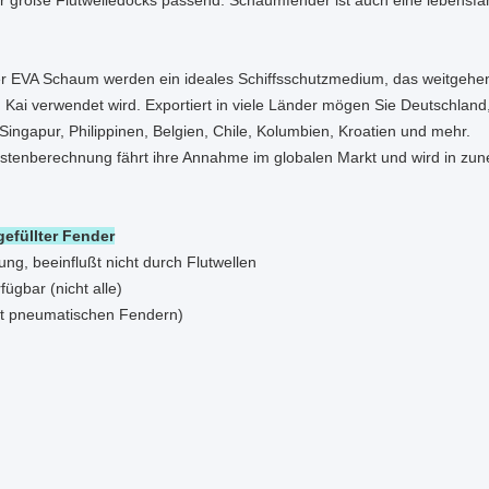
r große Flutwelledocks passend. Schaumfender ist auch eine lebensfähi
er EVA Schaum werden ein ideales Schiffsschutzmedium, das weitgehen
ai verwendet wird. Exportiert in viele Länder mögen Sie Deutschland,
ingapur, Philippinen, Belgien, Chile, Kolumbien, Kroatien und mehr.
stenberechnung fährt ihre Annahme im globalen Markt und wird in z
füllter Fender
ng, beeinflußt nicht durch Flutwellen
ügbar (nicht alle)
 mit pneumatischen Fendern)