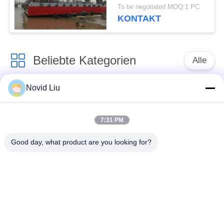
To be negotiated MOQ:1 PC
KONTAKT
Beliebte Kategorien
Alle
Novid Liu
Pneumatischer
pneumatischer
Marinefender
Fender Yokohamas
7:31 PM
Pneumatische
Marinegummiairbag
Good day, what product are you looking for?
Gummipuffer
Marine-Bergungs-
Schiff starten Airbags
Airbags
Meeresluftluftsack
BootsliftLuftsäcke