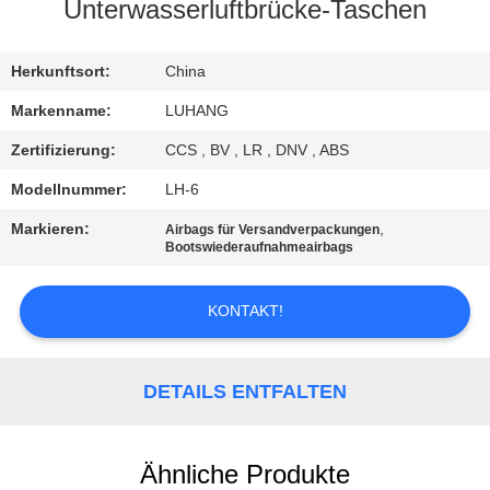
Unterwasserluftbrücke-Taschen
KONTAKT
MIT
Herkunftsort:
China
UNS
Markenname:
LUHANG
Zertifizierung:
CCS , BV , LR , DNV , ABS
BITTE UM
Modellnummer:
LH-6
EIN
Markieren:
,
Airbags für Versandverpackungen
ANGEBOT
Bootswiederaufnahmeairbags
KONTAKT!
SITEMAP
PRIVACY
DETAILS ENTFALTEN
POLICY
Ähnliche Produkte