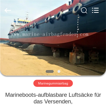
Marine
Airbag
and
Fender
Co.,
Ltd.
All
Rights
ZU
Reserved.
HAUSE
PRODUKTE
ÜBER
UNS
WERKSBESICHTIGUNG
Marinegummiairbag
Marineboots-aufblasbare Luftsäcke für
QUALITÄTSKONTROLLE
das Versenden,