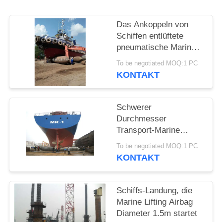
Das Ankoppeln von
Schiffen entlüftete
pneumatische Marine
Rubber Airbag
To be negotiated MOQ:1 PC
KONTAKT
Schwerer
Durchmesser
Transport-Marine
Rubber Airbags 1.0m
To be negotiated MOQ:1 PC
KONTAKT
Schiffs-Landung, die
Marine Lifting Airbag
Diameter 1.5m startet