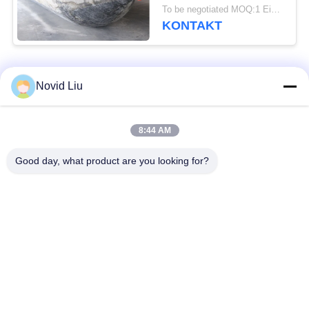
To be negotiated MOQ:1 Einheit
KONTAKT
Beliebte Kategorien
Alle
Novid Liu
Pneumatischer
pneumatischer
8:44 AM
Marinefender
Fender Yokohamas
Good day, what product are you looking for?
Pneumatische
Marinegummiairbag
Gummipuffer
Marine-Bergungs-
Schiff starten Airbags
Airbags
Meeresluftluftsack
BootsliftLuftsäcke