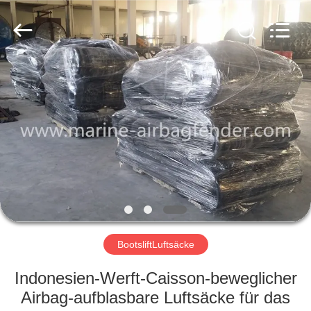
Marine
Airbag
and
Fender
Co.,
Ltd.
All
Rights
ZU
Reserved.
HAUSE
PRODUKTE
ÜBER
UNS
WERKSBESICHTIGUNG
BootsliftLuftsäcke
Indonesien-Werft-Caisson-beweglicher
QUALITÄTSKONTROLLE
Airbag-aufblasbare Luftsäcke für das