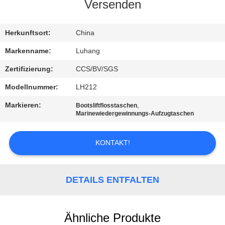
Versenden
KONTAKT
MIT
Herkunftsort:
China
UNS
Markenname:
Luhang
Zertifizierung:
CCS/BV/SGS
BITTE UM
Modellnummer:
LH212
EIN
Markieren:
,
Bootsliftflosstaschen
ANGEBOT
Marinewiedergewinnungs-Aufzugtaschen
KONTAKT!
SITEMAP
PRIVACY
DETAILS ENTFALTEN
POLICY
Ähnliche Produkte