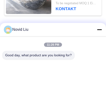
To be negotiated MOQ:1 Einheit
KONTAKT
Beliebte Kategorien
Alle
Novid Liu
Pneumatischer
pneumatischer
11:26 PM
Marinefender
Fender Yokohamas
Good day, what product are you looking for?
Pneumatische
Marinegummiairbag
Gummipuffer
Marine-Bergungs-
Schiff starten Airbags
Airbags
Meeresluftluftsack
BootsliftLuftsäcke