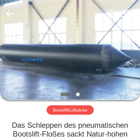
Marine
Airbag
and
Fender
Co.,
Ltd.
All
Rights
ZU
Reserved.
HAUSE
PRODUKTE
ÜBER
UNS
WERKSBESICHTIGUNG
BootsliftLuftsäcke
Das Schleppen des pneumatischen
QUALITÄTSKONTROLLE
Bootslift-Floßes sackt Natur-hohen