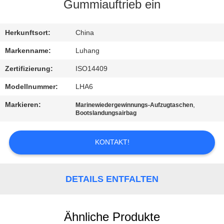
Gummiauftrieb ein
KONTAKT
MIT
Herkunftsort:
China
UNS
Markenname:
Luhang
Zertifizierung:
ISO14409
BITTE UM
Modellnummer:
LHA6
EIN
Markieren:
,
Marinewiedergewinnungs-Aufzugtaschen
ANGEBOT
Bootslandungsairbag
KONTAKT!
SITEMAP
PRIVACY
DETAILS ENTFALTEN
POLICY
Ähnliche Produkte