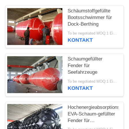
Schäumstoffgefüllte
Bootsschwimmer für
Dock-Berthing
To be negotiated MOQ:1 Einheit
KONTAKT
Schaumgefüllter
Fender für
Seefahrzeuge
To be negotiated MOQ:1 Einheit
KONTAKT
Hochenergieabsorptions-
EVA-Schaum-gefüllter
Fender für
Schiffsdocking