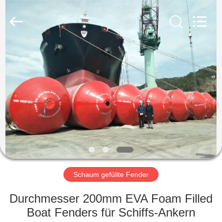
Marine
Airbag
and
Fender
Co.,
Ltd.
All
Rights
ZU
Reserved.
HAUSE
PRODUKTE
ÜBER
UNS
WERKSBESICHTIGUNG
Schaum gefüllte Fender
Durchmesser 200mm EVA Foam Filled
QUALITÄTSKONTROLLE
Boat Fenders für Schiffs-Ankern