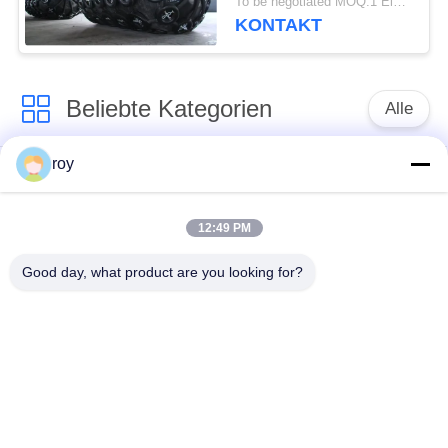
To be negotiated MOQ:1 Einheit
KONTAKT
Beliebte Kategorien
Alle
roy
Pneumatischer
pneumatischer
Marinefender
Fender Yokohamas
12:49 PM
Pneumatische
Marinegummiairbag
Good day, what product are you looking for?
Gummipuffer
Marine-Bergungs-
Schiff starten Airbags
Airbags
Meeresluftluftsack
BootsliftLuftsäcke