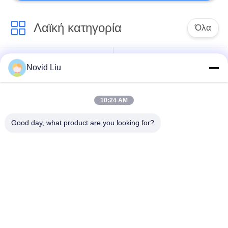
Λαϊκή κατηγορία
Όλα
Πνευματικό
πνευματικό
Novid Liu
θαλάσσιο
κιγκλίδωμα
κιγκλίδωμα
yokohama
10:24 AM
Πνευματικά
θαλάσσιος
Good day, what product are you looking for?
λαστιχένια
λαστιχένιος
κιγκλιδώματα
αερόσακος
Πλοίο καθαιρέσεως
Θαλάσσιο αχρήστου
αερόσακοι
αερόσακοι
αερόσακοι
θαλάσσιος
ανελκυστήρων