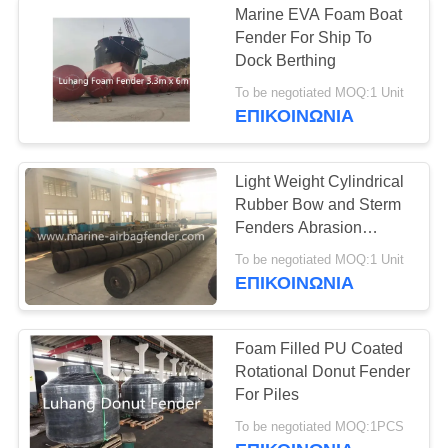
Marine EVA Foam Boat
Fender For Ship To
Dock Berthing
To be negotiated MOQ:1 Unit
ΕΠΙΚΟΙΝΩΝΙΑ
Light Weight Cylindrical
Rubber Bow and Sterm
Fenders Abrasion
Resistance
To be negotiated MOQ:1 Unit
ΕΠΙΚΟΙΝΩΝΙΑ
Foam Filled PU Coated
Rotational Donut Fender
For Piles
To be negotiated MOQ:1PCS