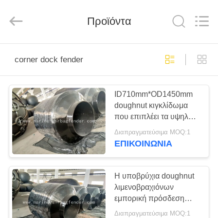
Marine
Airbag
and
Προϊόντα
Fender
Co.,
Ltd.
All
Rights
ΣΠΊΤΙ
Reserved.
corner dock fender
ΠΡΟΪΌΝΤΑ
ID710mm*OD1450mm
doughnut κιγκλίδωμα
ΣΧΕΤΙΚΆ
που επιπλέει τα υψηλά
ΜΕ
κιγκλιδώματα
Διαπραγματεύσιμα MOQ:1
αποβαθρών βαρκών
ΕΜΆΣ
ΕΠΙΚΟΙΝΩΝΙΑ
σκληρότητας
ΕΠΙΣΚΈΨΕΙΣ
Η υποβρύχια doughnut
λιμενοβραχιόνων
ΣΤΟ
εμπορική πρόσδεση
ΕΡΓΟΣΤΆΣΙΟ
κιγκλιδωμάτων βαρκών
Διαπραγματεύσιμα MOQ:1