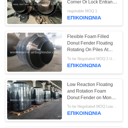
Corner Or Lock Entrance
Protection
negotiable MOQ:1
ΕΠΙΚΟΙΝΩΝΙΑ
Flexible Foam Filled
Donut Fender Floating
Rotating On Piles At
Lock Entrance
To be Negotiated MOQ:2 Units
ΕΠΙΚΟΙΝΩΝΙΑ
Low Reaction Floating
and Rotation Foam
Donut Fender on Mono
Pile
To be Negotiated MOQ:Low Reaction Floating and Rotation Foam Donut Fender on Mono Pile
ΕΠΙΚΟΙΝΩΝΙΑ