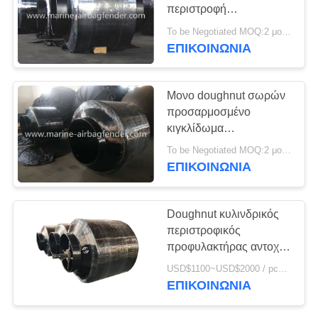
PRIVACY
περιστροφή
POLICY
κιγκλιδωμάτων γύρω
To be Negotiated MOQ:2 μονάδες
από το σωρό χάλυβα για
ΕΠΙΚΟΙΝΩΝΙΑ
την καθοδήγηση του
καναλιού
Μονο doughnut σωρών
προσαρμοσμένο
κιγκλίδωμα
τυποποιημένο μέγεθος
To be Negotiated MOQ:2 μονάδες
για την προστασία
ΕΠΙΚΟΙΝΩΝΙΑ
γεφυρών
Doughnut κυλινδρικός
περιστροφικός
προφυλακτήρας αντοχής
κιγκλιδωμάτων
USD$1100~USD$2000 / pcs Negotiable MOQ:1pcs
πολυουρεθάνιου
ΕΠΙΚΟΙΝΩΝΙΑ