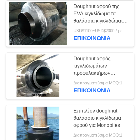
Doughnut αφρού της
EVA κιγκλίδωμα τα
θαλάσσια κιγκλιδώματα
SPUA βαρκών που
USD$1100~USD$2000 / pcs Negotiable MOQ:1 ΜΟΝΆΔΑ
ντύνονται που επιπλέει
ΕΠΙΚΟΙΝΩΝΙΑ
για το χάλυβα Πολωνός
Doughnut αφρός
κιγκλιδωμάτων
προφυλακτήρων
επιπλεουσών
Διαπραγματεύσιμα MOQ:1
αποβαθρών Monopile
ΕΠΙΚΟΙΝΩΝΙΑ
που γεμίζουν
Επιπλέον doughnut
θαλάσσιο κιγκλίδωμα
αφρού για Monopiles
Διαπραγματεύσιμα MOQ:1