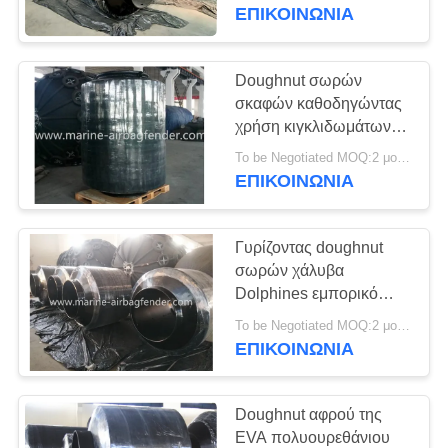
εγκαθιστά γρήγορα
ΕΠΙΚΟΙΝΩΝΙΑ
ΈΛΕΓΧΟΣ
ΠΟΙΌΤΗΤΑΣ
Doughnut σωρών
σκαφών καθοδηγώντας
χρήση κιγκλιδωμάτων
ΕΠΙΚΟΙΝΩΝΉΣΤΕ
προφυλακτήρων
To be Negotiated MOQ:2 μονάδες
ΜΑΖΊ
αποβαθρών στην
ΕΠΙΚΟΙΝΩΝΙΑ
προστασία γωνιών
ΜΑΣ
Γυρίζοντας doughnut
ΖΗΤΉΣΤΕ
σωρών χάλυβα
ΜΙΑ
Dolphines εμπορικό
γεμισμένο αφρός
ΠΡΟΣΦΟΡΆ
To be Negotiated MOQ:2 μονάδες
κιγκλίδωμα
ΕΠΙΚΟΙΝΩΝΙΑ
SITEMAP
Doughnut αφρού της
EVA πολυουρεθάνιου