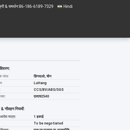
्री & समर्थन:
86-186-6189-7329
Hindi
 विवरण:
के प्लेस:
क़िंगदाओ, चीन
ाम:
LuHang
:
CCS/BV/ABS/SGS
ख्या:
एलएच2540
 & नौवहन नियमों:
 आदेश मात्रा:
1 इकाई
To be negotiated