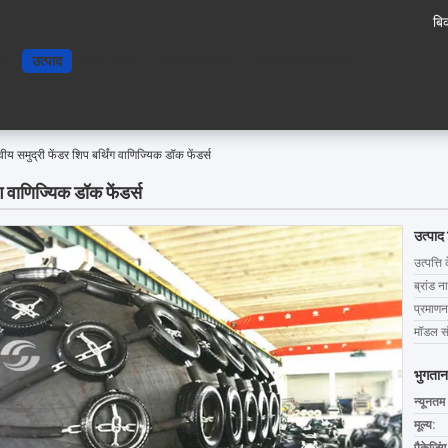
बिक
ोम
उत्पाद
हमारे बारे में
हमसे संपर्क करें
एक बोली का अनुरोध
य समुद्री फेंडर शिप बर्थिंग वाणिज्यिक डॉक फेंडर्स
ग वाणिज्यिक डॉक फेंडर्स
उत्पाद
उत्पत्ति 
ब्रांड न
प्रमाणन
मॉडल सं
भुगतान
न्यूनतम
मूल्य: