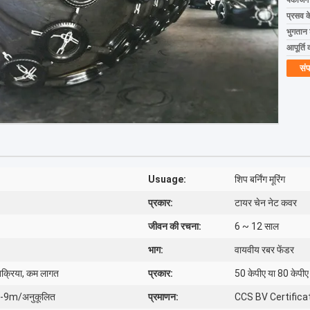
पैकेजिं
प्रसव 
भुगतान शर
आपूर्ति 
संप
Usuage:
शिप बर्निंग मूरिंग
प्रकार:
टायर चेन नेट कवर
जीवन की रचना:
6 ~ 12 साल
भाग:
वायवीय रबर फेंडर
तिक्रिया, कम लागत
प्रकार:
50 केपीए या 80 केपीए
m-9m/अनुकूलित
प्रमाणन:
CCS BV Certific