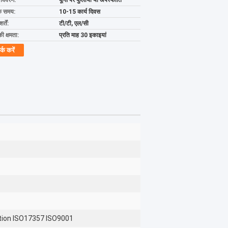
ग विवरण:
फूस पर फुलाया या अपस्फीति
के समय:
10-15 कार्य दिवस
्तें:
टी/टी, एल/सी
की क्षमता:
प्रति माह 30 इकाइयां
र्क करें
ation ISO17357 ISO9001