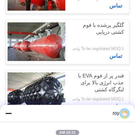
تماس
POLICY
گلگیر پرشده با فوم
کشتی دریایی
To be negotiated MOQ:1 واحد
تماس
فندر پر از فوم EVA با
جذب انرژی بالا برای
لنگرگاه کشتی
To be negotiated MOQ:1 واحد
تماس
roy
دسته بندی های محبوب
همه
10:31 AM