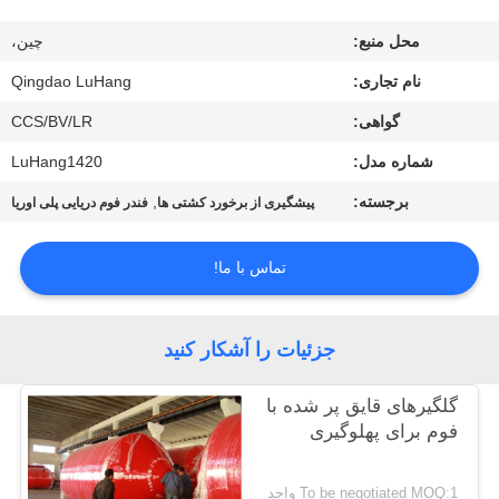
کیفیت
محل منبع:
چین،
با
نام تجاری:
Qingdao LuHang
ما
گواهی:
CCS/BV/LR
تماس
شماره مدل:
LuHang1420
بگیرید
برجسته:
,
پیشگیری از برخورد کشتی ها
فندر فوم دریایی پلی اوریا
درخواست
تماس با ما!
نقل قول
جزئیات را آشکار کنید
نقشه
گلگیرهای قایق پر شده با
سایت
فوم برای پهلوگیری
PRIVACY
To be negotiated MOQ:1 واحد