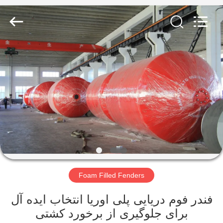
Marine
Airbag
and
Fender
Co.,
Ltd.
All
Rights
خونه
Reserved.
محصولات
درباره
ما
تور
Foam Filled Fenders
کارخانه
فندر فوم دریایی پلی اوریا انتخاب ایده آل
کنترل
برای جلوگیری از برخورد کشتی