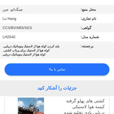
کیفیت
محل منبع:
چینگدائو، چین
با
نام تجاری:
Lu Hang
ما
گواهی:
CCS/BV/ABS/SGS
تماس
شماره مدل:
LH2540
بگیرید
برجسته:
,
بلند کردن کوله هوا از لاستیک پنوماتیک دریایی
,
کوله هوا از لاستیک برای پرتاب کشتی
کوله هوا از لاستیک پنوماتیک دریایی
درخواست
نقل قول
تماس با ما!
نقشه
جزئیات را آشکار کنید
سایت
کشتی های پهلو گرفته
کیسه هوا لاستیکی
PRIVACY
دریایی بادی تخلیه شده