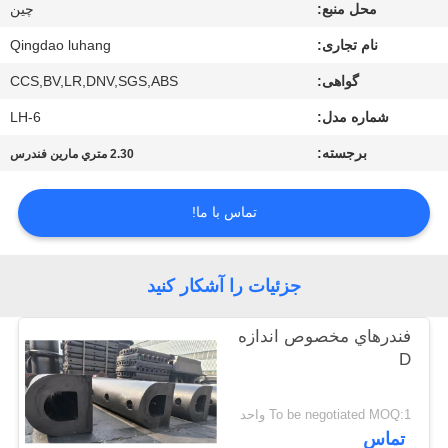
کیفیت
محل منبع:
چین
نام تجاری:
Qingdao luhang
با
گواهی:
CCS,BV,LR,DNV,SGS,ABS
ما
شماره مدل:
LH-6
تماس
برجسته:
2.30 متري مارين فندرس
بگیرید
تماس با ما!
درخواست
نقل قول
جزئیات را آشکار کنید
فندرهاي مخصوص اندازه
نقشه
D
سایت
To be negotiated MOQ:1 واحد
PRIVACY
تماس