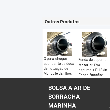
Outros Produtos
O para-choque
Fenda de espuma
abundante da doca
Material:
EVA
de flutuação de
espuma + PU Skin
Monopile da filhós
Especificação:
espuma enchido
Personalizado
Material:
EVA
Aplicativo:
Fender
BOLSA A AR DE
espuma + PU Skin
de espuma de
Especificação:
rosca de molhes
BORRACHA
Personalizado
submarinas
Aplicativo:
Fender
MARINHA
cor:
Vermelho,
de espuma de
branco, amarelo,