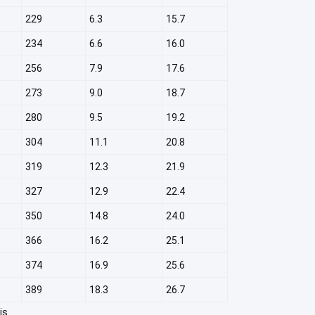
229
6.3
15.7
234
6.6
16.0
256
7.9
17.6
273
9.0
18.7
280
9.5
19.2
304
11.1
20.8
319
12.3
21.9
327
12.9
22.4
350
14.8
24.0
366
16.2
25.1
374
16.9
25.6
389
18.3
26.7
is