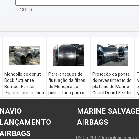
(
0
/ 3000)
Monopile de donut
Para-choques de
Proteção da ponte
F
Dock flutuante
flutuação da filhós
do revestimento do
M
Bumper Fender
de Monopile do
plutônio de Marine
p
espuma preenchida
poliuretano para o
Guard Donut Fender
M
adaptado seguro
navio ao molhe
EVA Foam
d
em monopile
Nome:
Para-
Nome:
Para-choque
p
NAVIO
MARINE SALVAG
Nome:
Para-choque
choques da filhós
da filhós
E
da filhós
de Monopile
Material:
P
LANÇAMENTO
AIRBAGS
Materiais:
Espuma
Material:
Espuma
Revestimento do
a
de EVA + pele do
de EVA + pele do
plutônio de EVA
S
AIRBAGS
plutônio
plutônio
Foam
c
D2.0m*EL20m bolsas a ar de