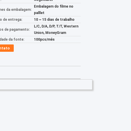
Embalagem do filme no
hes da embalagem:
palllet
 de entrega:
10 ~ 15 dias de trabalho
L/C, D/A, D/P, T/T, Western
s de pagamento:
Union, MoneyGram
idade da fonte:
100pcs/mês
ntato