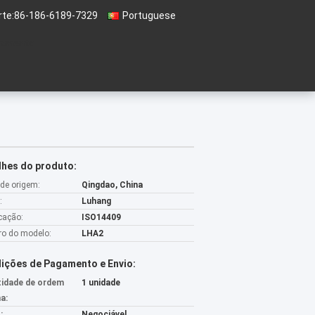
te:
86-186-6189-7329
Portuguese
çamento
lhes do produto:
 de origem:
Qingdao, China
:
Luhang
icação:
ISO14409
o do modelo:
LHA2
ições de Pagamento e Envio:
idade de ordem
1 unidade
a:
:
Negociável