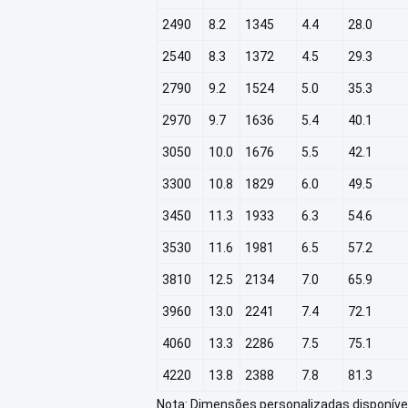
2490
8.2
1345
4.4
28.0
2540
8.3
1372
4.5
29.3
2790
9.2
1524
5.0
35.3
2970
9.7
1636
5.4
40.1
3050
10.0
1676
5.5
42.1
3300
10.8
1829
6.0
49.5
3450
11.3
1933
6.3
54.6
3530
11.6
1981
6.5
57.2
3810
12.5
2134
7.0
65.9
3960
13.0
2241
7.4
72.1
4060
13.3
2286
7.5
75.1
4220
13.8
2388
7.8
81.3
Nota: Dimensões personalizadas disponíve