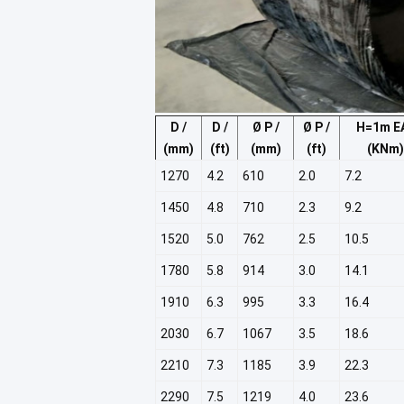
D /
D /
Ø P /
Ø P /
H=1m EA
(mm)
(ft)
(mm)
(ft)
(KNm)
1270
4.2
610
2.0
7.2
1450
4.8
710
2.3
9.2
1520
5.0
762
2.5
10.5
1780
5.8
914
3.0
14.1
1910
6.3
995
3.3
16.4
2030
6.7
1067
3.5
18.6
2210
7.3
1185
3.9
22.3
2290
7.5
1219
4.0
23.6