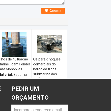
ilhós de flutuação
Os pára-choques
arine Foam Fender
comerciais do
ara Monopiles
barco da filhós
submarina dos
aterial:
Espuma
molhes que
e EVA + pele do
amarram
lutônio
E
PEDIR UM
rapidamente
specificação:
instalam
ersonalizado
ORÇAMENTO
plicação:
Material:
Espuma
ubmarino, para-
de EVA + pele do
hoque da espuma
plutônio