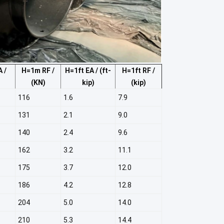
 /
H=1m RF /
H=1ft EA / (ft-
H=1ft RF /
(KN)
kip)
(kip)
116
1.6
7.9
131
2.1
9.0
140
2.4
9.6
162
3.2
11.1
175
3.7
12.0
186
4.2
12.8
204
5.0
14.0
210
5.3
14.4