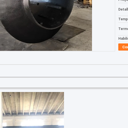
Detal
Tempo
Termo
Habil
Co