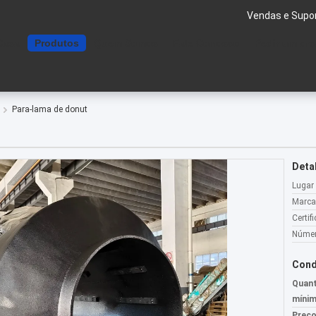
Vendas e Supor
Casa
Produtos
Quem Somos
Fale Conosco
Pedir um or
Para-lama de donut
Deta
Lugar
Marca
Certif
Númer
Cond
Quant
mínim
Preço