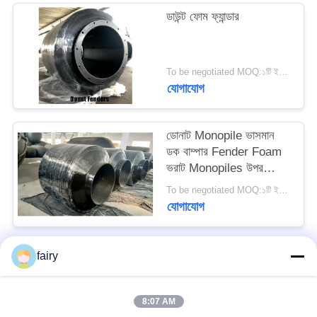
PRIVACY
ডাউন্ট ফোম ফ্যান্ডার
POLICY
To be negotiated MOQ:১টি ইউনিট
যোগাযোগ
ডোনাট Monopile ভাসমান
ডক বাম্পার Fender Foam
ভরাট Monopiles উপর
উপযুক্ত সুরক্ষিত
To be negotiated MOQ:১টি ইউনিট
যোগাযোগ
fairy
সব
8:07 AM
ইয়োকোহমা বায়ুসংক্রান্ত