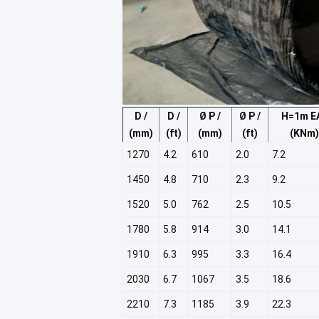
D /
D /
Ø P /
Ø P /
H=1m EA
(mm)
(ft)
(mm)
(ft)
(KNm)
1270
4.2
610
2.0
7.2
1450
4.8
710
2.3
9.2
1520
5.0
762
2.5
10.5
1780
5.8
914
3.0
14.1
1910
6.3
995
3.3
16.4
2030
6.7
1067
3.5
18.6
2210
7.3
1185
3.9
22.3