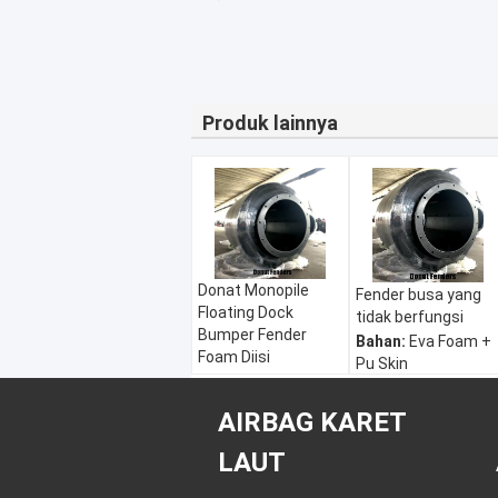
Produk lainnya
Donat Monopile
Fender busa yang
Floating Dock
tidak berfungsi
Bumper Fender
Bahan:
Eva Foam +
Foam Diisi
Pu Skin
Bahan:
Eva Foam +
Spesifikasi:
Pu Skin
Disesuaikan
AIRBAG KARET
Spesifikasi:
Aplikasi:
Jetties
Disesuaikan
kapal selam fender
LAUT
Aplikasi:
Jetties
busa donat
kapal selam fender
Warna:
Merah,