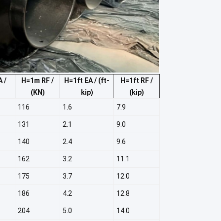
 /
H=1m RF /
H=1ft EA / (ft-
H=1ft RF /
(KN)
kip)
(kip)
116
1.6
7.9
131
2.1
9.0
140
2.4
9.6
162
3.2
11.1
175
3.7
12.0
186
4.2
12.8
204
5.0
14.0