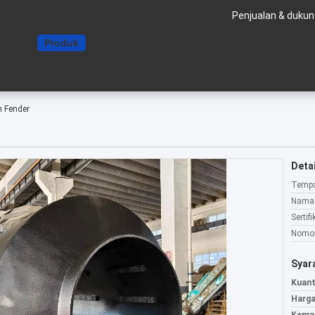
Penjualan & dukun
Rumah
Produk
Tentang kita
Hubungi kami
Quote reques
 Fender
Detai
Tempa
Nama 
Sertifi
Nomor
Syar
Kuant
Harga