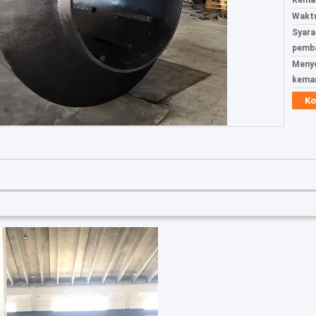
Kemas
Waktu
Syara
pemba
Meny
kema
Ko