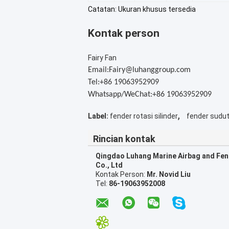
Catatan: Ukuran khusus tersedia
Kontak person
Fairy Fan
Email:Fairy@luhanggroup.com
Tel:+86 19063952909
Whatsapp/WeChat:+86 19063952909
,
Label:
fender rotasi silinder
fender sudu
Rincian kontak
Qingdao Luhang Marine Airbag and Fe
Co., Ltd
Kontak Person:
Mr. Novid Liu
Tel:
86-19063952008