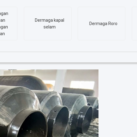
ngan
dan
Dermaga kapal
Dermaga Roro
ngan
selam
tan