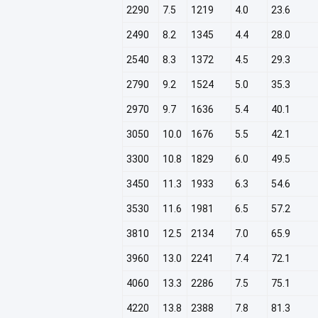
2290
7.5
1219
4.0
23.6
2490
8.2
1345
4.4
28.0
2540
8.3
1372
4.5
29.3
2790
9.2
1524
5.0
35.3
2970
9.7
1636
5.4
40.1
3050
10.0
1676
5.5
42.1
3300
10.8
1829
6.0
49.5
3450
11.3
1933
6.3
54.6
3530
11.6
1981
6.5
57.2
3810
12.5
2134
7.0
65.9
3960
13.0
2241
7.4
72.1
4060
13.3
2286
7.5
75.1
4220
13.8
2388
7.8
81.3