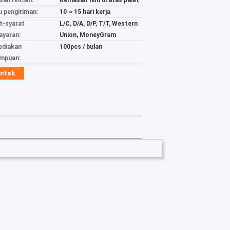
an rincian:
Kemasan film di atas palet
 pengiriman:
10 ~ 15 hari kerja
t-syarat
L/C, D/A, D/P, T/T, Western
yaran:
Union, MoneyGram
ediakan
100pcs / bulan
mpuan:
ntak