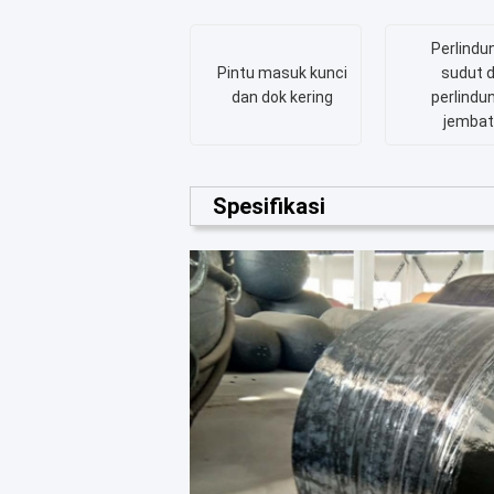
Perlindu
Pintu masuk kunci
sudut 
dan dok kering
perlindu
jemba
Spesifikasi