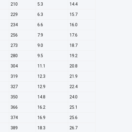
210
5.3
14.4
229
6.3
15.7
234
6.6
16.0
256
7.9
17.6
273
9.0
18.7
280
9.5
19.2
304
11.1
20.8
319
12.3
21.9
327
12.9
22.4
350
14.8
24.0
366
16.2
25.1
374
16.9
25.6
389
18.3
26.7