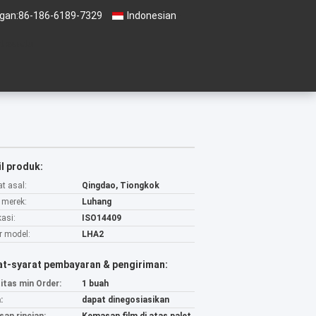
gan:
86-186-6189-7329
Indonesian
t suatu
l produk:
t asal:
Qingdao, Tiongkok
merek:
Luhang
kasi:
ISO14409
 model:
LHA2
at-syarat pembayaran & pengiriman:
itas min Order:
1 buah
:
dapat dinegosiasikan