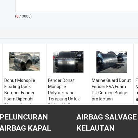
(
0
/ 3000)
Donut Monopile
Fender Donat
Marine Guard Donut
F
Floating Dock
Monopile
Fender EVA Foam
M
Bumper Fender
Polyurethane
PU Coating Bridge
u
Foam Dipenuhi
Terapung Untuk
protection
B
Disesuaikan Aman
Dikirim Ke Dermaga
Nama:
Fender
k
Pas pada Monopiles
Nama:
Fender
Donat
S
PELUNCURAN
AIRBAG SALVAGE
Nama:
Fender
Donat Monopile
Bahan:
Lapisan PU
d
Donat
Bahan:
Busa EVA +
Busa EVA
A
AIRBAG KAPAL
KELAUTAN
Bahan:
Busa EVA +
kulit PU
Spesifikasi:
S
kulit PU
Spesifikasi:
Disesuaikan
D