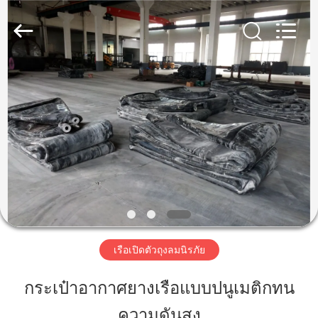
Marine
Airbag
and
Fender
Co.,
Ltd.
All
Rights
บ้าน
Reserved.
สินค้า
เกี่ยว
กับ
เรา
เรือเปิดตัวถุงลมนิรภัย
กระเป๋าอากาศยางเรือแบบปนูเมติกทน
ทัวร์
ความดันสูง