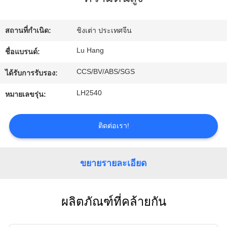
โรงงาน
สถานที่กำเนิด:
ชิงเต่า ประเทศจีน
การ
Lu Hang
ชื่อแบรนด์:
CCS/BV/ABS/SGS
ควบคุม
ได้รับการรับรอง:
LH2540
หมายเลขรุ่น:
คุณภาพ
ติดต่อเรา!
ติดต่อ
เรา
ขยายรายละเอียด
ขอ
ผลิตภัณฑ์ที่คล้ายกัน
ทุน