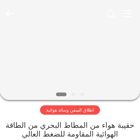
Marine
Airbag
and
Fender
Co.,
Ltd.
All
Rights
المنزل
Reserved.
المنتجات
حولنا
جولة
في
اطلاق السفن وسائد هوائية
المصنع
حقيبة هواء من المطاط البحري من الطاقة
مراقبة
الهوائية المقاومة للضغط العالي