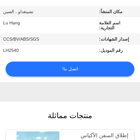
الجودة
مكان المنشأ:
تشينغداو ، الصين
اتصل
اسم العلامة
Lu Hang
التجارية:
بنا
إصدار الشهادات:
CCS/BV/ABS/SGS
رقم الموديل:
LH2540
اطلب
اقتباس
اتصل بنا!
خريطة
الموقع
منتجات مماثلة
PRIVACY
POLICY
إطلاق السفن الأكياس