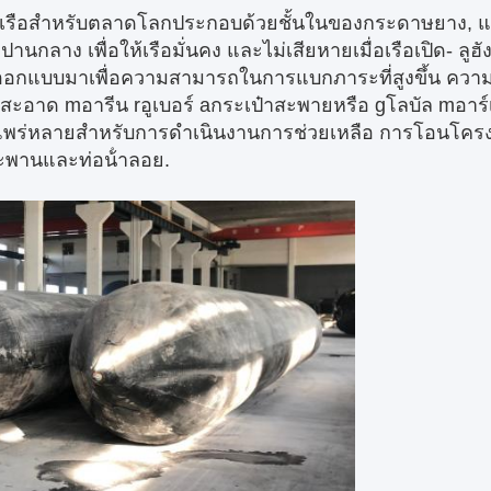
เรือสําหรับตลาดโลก
ประกอบด้วยชั้นในของกระดาษยาง, แผ
กลาง เพื่อให้เรือมั่นคง และไม่เสียหายเมื่อเรือเปิด- ลูฮั
กออกแบบมาเพื่อความสามารถในการแบกภาระที่สูงขึ้น ค
สะอาด m
อารีน r
อูเบอร์ a
กระเป๋าสะพาย
หรือ g
โลบัล m
อาร์
างแพร่หลายสําหรับการดําเนินงานการช่วยเหลือ การโอนโคร
ะพานและท่อน้ําลอย.