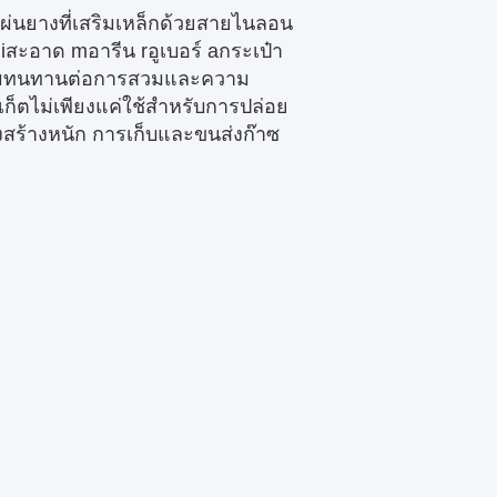
่นยางที่เสริมเหล็กด้วยสายไนลอน
ง
i
สะอาด m
อารีน r
อูเบอร์ a
กระเป๋า
วามทนทานต่อการสวมและความ
เก็ต
ไม่เพียงแค่ใช้สําหรับการปล่อย
งสร้างหนัก การเก็บและขนส่งก๊าซ