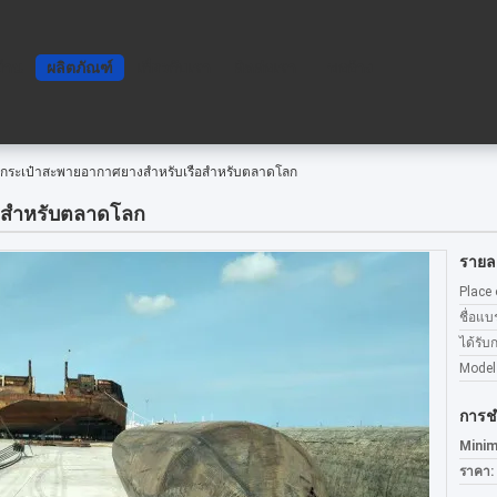
บ้าน
ผลิตภัณฑ์
เกี่ยวกับเรา
ติดต่อเรา
ขออ้าง
กระเป๋าสะพายอากาศยางสําหรับเรือสําหรับตลาดโลก
อสําหรับตลาดโลก
รายละ
Place 
ชื่อแบ
ได้รับ
Model
การช
Minim
ราคา: