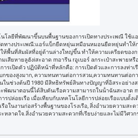
คโนโลยีที่พัฒนาขึ้นบนพื้นฐานของการเปิดทางประเพณี ใช้แอร
ทางประเพณี:แอร์แบ็กยืดหยุ่นเหมือนหมอนยืดหยุ่นทําให้ก
พื้นที่สัมผัสที่อยู่ด้านล่างใหญ่ขึ้น ทําให้ความเครียดของกร
ามเสียหายลูฮัง
i
สะอาด m
อารีน r
อูเบอร์ a
กระเป๋าสะพาย
หรื
ปิดตัว ปฏิบัติหน้าที่หลักคือ: การเปิดตัวและการลงท่าเรือ
แบกของสูงมาก, ความทนทานต่อการสวม,ความทนทานต่อการ
้นในช่วงต้นปี 1980 มีสิทธิทรัพย์สินทางปัญญาที่อิสระอย
ะพัฒนาตอนนี้ได้สิบตันเรือความสามารถในน้ําฉัน
สะอาด 
ารปล่อยเรือ เมื่อเทียบกับเทคโนโลยีการปล่อยเรือแบบดั้งเดิม
ือในงานก่อสร้างพื้นฐานของโรงเรือ, สิ่งอํานวยความสะดวก
ระหลาดใจ.สิ่งอํานวยความสะดวกที่เรียบง่ายและไม่มีวิศวกรร