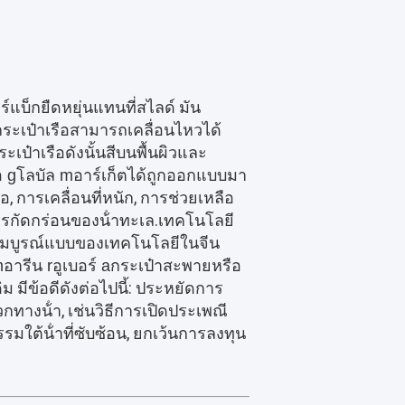
์แบ็กยืดหยุ่นแทนที่สไลด์ มัน
ระเป๋าเรือสามารถเคลื่อนไหวได้
ะเป๋าเรือดังนั้นสีบนพื้นผิวและ
ได้ถูกออกแบบมา
อ g
โลบัล m
อาร์เก็ต
, การเคลื่อนที่หนัก, การช่วยเหลือ
กัดกร่อนของน้ําทะเล.เทคโนโลยี
่างสมบูรณ์แบบของเทคโนโลยีในจีน
m
อารีน r
อูเบอร์ a
กระเป๋าสะพาย
หรือ
 มีข้อดีดังต่อไปนี้: ประหยัดการ
ทางน้ํา, เช่นวิธีการเปิดประเพณี
มใต้น้ําที่ซับซ้อน, ยกเว้นการลงทุน