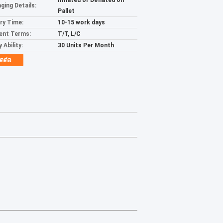
Inflated or Deflated on
ging Details:
Pallet
ery Time:
10-15 work days
ent Terms:
T/T, L/C
 Ability:
30 Units Per Month
ิดต่อ