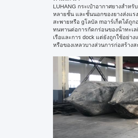
LUHANG กระเป๋าอากาศยางสําหรับ
หลายชั้น และชั้นนอกของยางส่งแรงปาน
สะพาย
หรือ g
โลบัล m
อาร์เก็ต
ได้ถู
ทนทานต่อการกัดกร่อนของน้ําทะเล
i
เรือและการ dock แต่ยังถูกใช้อย่
หรือของเหลวบางส่วนการก่อสร้างส