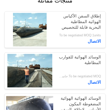
منتجات مماثلة
إطلاق السفن الأكياس
الهوائية المطاطية
البحرية قابلة للتخصيص
دائمة
To be negotiated MOQ:1units
الاتصال
الوسائد الهوائية للقوارب
المطاطية
To be negotiated MOQ:حاسب شخصي 1
الاتصال
الوسائد الهوائية الهوائية
المضغوطة المكون
الأساسي لإطلاق السفن