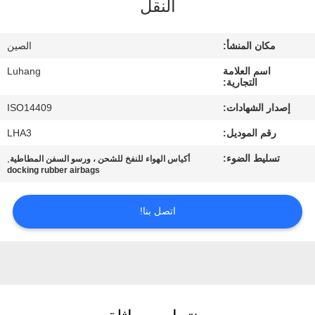
النقل
الجودة
مكان المنشأ:
الصين
اتصل
اسم العلامة
Luhang
بنا
التجارية:
إصدار الشهادات:
ISO14409
اطلب
رقم الموديل:
LHA3
اقتباس
تسليط الضوء:
,
أكياس الهواء للنفخ للشحن ، ورسو السفن المطاطية
docking rubber airbags
خريطة
اتصل بنا!
الموقع
PRIVACY
POLICY