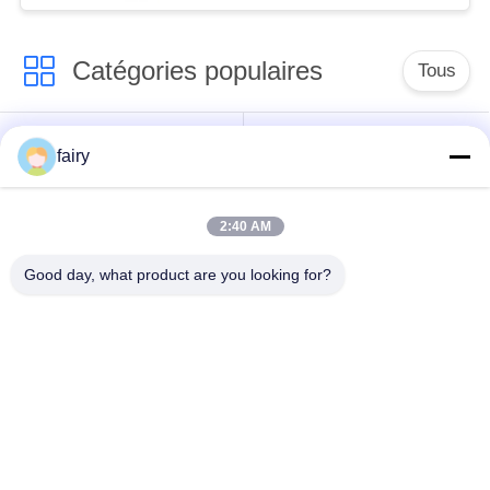
Catégories populaires
Tous
amortisseur
Amortisseur marin
fairy
pneumatique de
pneumatique
Yokohama
2:40 AM
Amortisseurs en
airbag en caoutchouc
Good day, what product are you looking for?
caoutchouc
marin
pneumatiques
Navire de lancement
Marine Salvage
des coussins
gonflables
gonflables