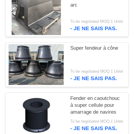
arc
PLAN
DU
To be negotiated MOQ:1 Unité
- JE NE SAIS PAS.
SITE
Super fendeur à cône
PRIVACY
POLICY
To be negotiated MOQ:1 Unité
- JE NE SAIS PAS.
Fender en caoutchouc
à super cellule pour
amarrage de navires
To be negotiated MOQ:1 Unité
- JE NE SAIS PAS.