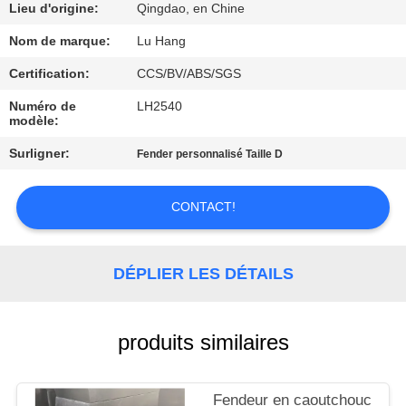
VISITE
Lieu d'origine:
Qingdao, en Chine
DE
Nom de marque:
Lu Hang
L'USINE
Certification:
CCS/BV/ABS/SGS
Numéro de
LH2540
CONTRÔLE
modèle:
DE
Surligner:
Fender personnalisé Taille D
LA
CONTACT!
QUALITÉ
NOUS
DÉPLIER LES DÉTAILS
CONTACTER
produits similaires
DEMANDEZ
UN DEVIS
Fendeur en caoutchouc