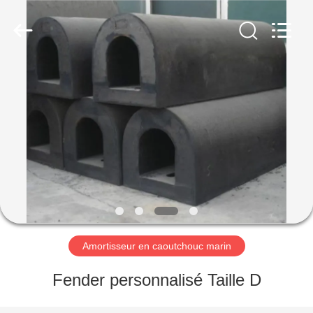
Marine
Airbag
and
Fender
Co.,
Ltd.
All
Rights
À
Reserved.
LA
MAISON
PRODUITS
À
PROPOS
Amortisseur en caoutchouc marin
DE
NOUS
Fender personnalisé Taille D