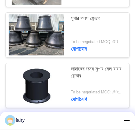
PRIVACY
POLICY
সুপার কনস ফেন্ডার
To be negotiated MOQ:১টি ইউনিট
যোগাযোগ
জাহাজের জন্য সুপার সেল রাবার
ফেন্ডার
To be negotiated MOQ:১টি ইউনিট
যোগাযোগ
fairy
সব