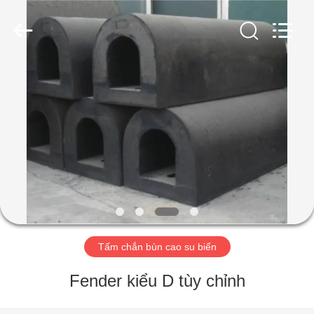
Luhang
Marine
Airbag
and
Fender
Co.,
Ltd.
All
NHÀ
Rights
Reserved.
SẢN
PHẨM
VỀ
CHÚNG
TÔI
Tấm chắn bùn cao su biển
CHUYẾN
Fender kiểu D tùy chỉnh
THAM