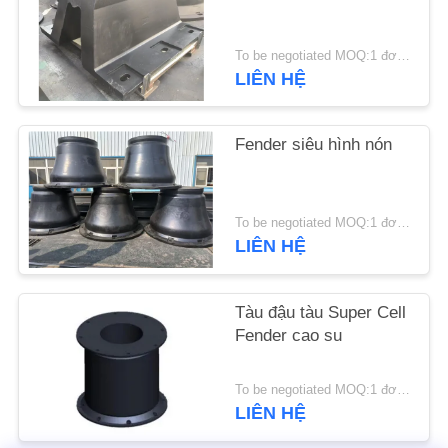
YÊU
To be negotiated MOQ:1 đơn vị
CẦU
LIÊN HỆ
ĐẶT
GIÁ
Fender siêu hình nón
SƠ
To be negotiated MOQ:1 đơn vị
ĐỒ
LIÊN HỆ
TRANG
WEB
Tàu đậu tàu Super Cell
Fender cao su
PRIVACY
To be negotiated MOQ:1 đơn vị
POLICY
LIÊN HỆ