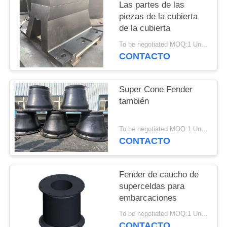
DEL
Las partes de las
piezas de la cubierta
SITIO
de la cubierta
To be negotiated MOQ:1 Unidad
PRIVACY
CONTACTO
POLICY
Super Cone Fender
también
To be negotiated MOQ:1 Unidad
CONTACTO
Fender de caucho de
superceldas para
embarcaciones
To be negotiated MOQ:1 Unidad
CONTACTO