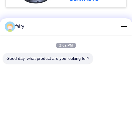
Categorías Populares
Todos
fairy
Defensa marina
defensa neumática de
2:02 PM
neumática
Yokohama
Good day, what product are you looking for?
Defensas de goma
saco hinchable de
neumáticas
goma marino
Barco lanzando
Airbags de
Airbags
salvamento marino
airbagues de la
airbag marino
elevación del barco