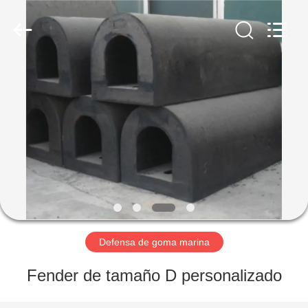
Marine
Airbag
and
Fender
Co.,
Ltd.
All
Rights
EN
Reserved.
CASA
PRODUCTOS
SOBRE
NOSOTROS
RECORRIDO
Defensa de goma marina
POR
Fender de tamaño D personalizado
LA