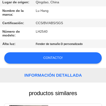
FÁBRICA
Lugar de origen:
Qingdao, China
Nombre de la
Lu Hang
marca:
CONTROL
Certificación:
CCS/BV/ABS/SGS
DE
CALIDAD
Número de
LH2540
modelo:
Alta luz:
Fender de tamaño D personalizado
CONTACTA
CON
CONTACTO!
NOSOTROS
INFORMACIÓN DETALLADA
SOLICITAR
UNA CITA
productos similares
MAPA