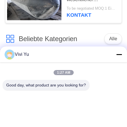
Bestandteil für
To be negotiated MOQ:1 Einheit
Schiffsstarts und
KONTAKT
Schleppfahrten
Beliebte Kategorien
Alle
Vivi Yu
Pneumatischer
pneumatischer
Marinefender
Fender Yokohamas
1:27 AM
Pneumatische
Marinegummiairbag
Good day, what product are you looking for?
Gummipuffer
Marine-Bergungs-
Schiff starten Airbags
Airbags