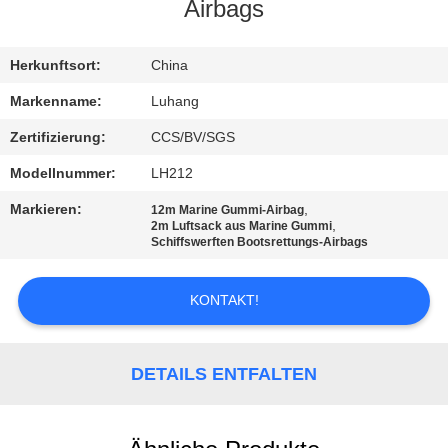
Airbags
KONTAKT
MIT
Herkunftsort:
China
UNS
Markenname:
Luhang
Zertifizierung:
CCS/BV/SGS
BITTE UM
Modellnummer:
LH212
EIN
Markieren:
,
12m Marine Gummi-Airbag
ANGEBOT
,
2m Luftsack aus Marine Gummi
Schiffswerften Bootsrettungs-Airbags
SITEMAP
KONTAKT!
PRIVACY
DETAILS ENTFALTEN
POLICY