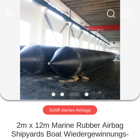
Marine
Airbag
and
Fender
Co.,
Ltd.
All
Rights
ZU
Reserved.
HAUSE
PRODUKTE
ÜBER
UNS
WERKSBESICHTIGUNG
Schiff starten Airbags
2m x 12m Marine Rubber Airbag
QUALITÄTSKONTROLLE
Shipyards Boat Wiedergewinnungs-