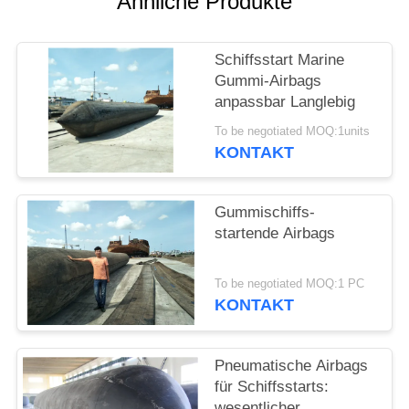
Ähnliche Produkte
Schiffsstart Marine
Gummi-Airbags
anpassbar Langlebig
To be negotiated MOQ:1units
KONTAKT
Gummischiffs-
startende Airbags
To be negotiated MOQ:1 PC
KONTAKT
Pneumatische Airbags
für Schiffsstarts:
wesentlicher