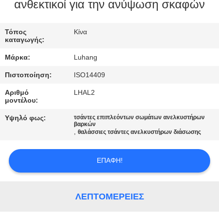
ανθεκτικοί για την ανύψωση σκαφών
ΈΛΕΓΧΟΣ
Τόπος
Κίνα
ΠΟΙΌΤΗΤΑΣ
καταγωγής:
Μάρκα:
Luhang
ΕΠΙΚΟΙΝΩΝΉΣΤΕ
Πιστοποίηση:
ISO14409
ΜΑΖΊ
Αριθμό
LHAL2
ΜΑΣ
μοντέλου:
Υψηλό φως:
τσάντες επιπλεόντων σωμάτων ανελκυστήρων
βαρκών
ΖΗΤΉΣΤΕ
,
θαλάσσιες τσάντες ανελκυστήρων διάσωσης
ΜΙΑ
ΠΡΟΣΦΟΡΆ
ΕΠΑΦΉ!
SITEMAP
ΛΕΠΤΟΜΈΡΕΙΕΣ