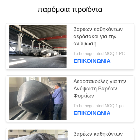
PRIVACY
παρόμοια προϊόντα
POLICY
βαρέων καθηκόντων
αερόσακοι για την
ανύψωση
To be negotiated MOQ:1 PC
ΕΠΙΚΟΙΝΩΝΙΑ
Αεροσακούλες για την
Ανύψωση Βαρέων
Φορτίων
To be negotiated MOQ:1 μονάδα
ΕΠΙΚΟΙΝΩΝΙΑ
βαρέων καθηκόντων