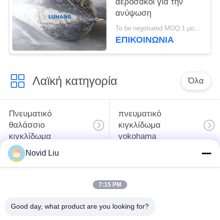
αερόσακοι για την
ανύψωση
To be negotiated MOQ:1 μονάδα
ΕΠΙΚΟΙΝΩΝΙΑ
Λαϊκή κατηγορία
Όλα
Πνευματικό
πνευματικό
θαλάσσιο
κιγκλίδωμα
κιγκλίδωμα
yokohama
Novid Liu
Πνευματικά
θαλάσσιος
λαστιχένια
λαστιχένιος
7:15 PM
κιγκλιδώματα
αερόσακος
Good day, what product are you looking for?
Πλοίο καθαιρέσεως
Θαλάσσιο αχρήστου